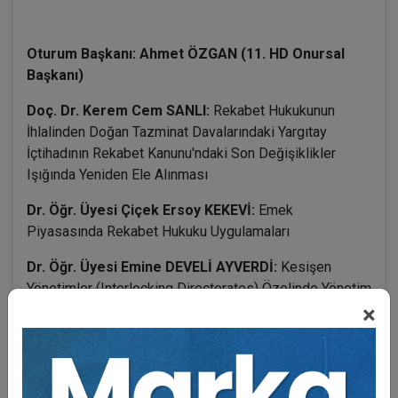
Oturum Başkanı: Ahmet ÖZGAN (11. HD Onursal
Başkanı)
Doç. Dr. Kerem Cem SANLI:
Rekabet Hukukunun
İhlalinden Doğan Tazminat Davalarındaki Yargıtay
İçtihadının Rekabet Kanunu'ndaki Son Değişiklikler
Işığında Yeniden Ele Alınması
Dr. Öğr. Üyesi Çiçek Ersoy KEKEVİ:
Emek
Piyasasında Rekabet Hukuku Uygulamaları
Dr. Öğr. Üyesi Emine DEVELİ AYVERDİ:
Kesişen
Yönetimler (Interlocking Directorates) Özelinde Yönetim
×
Kurulu Yapısının Neden Olduğu Rekabet Hukuku
Sorunları
Metin PEKTAŞ (Rekabet Kurumu E.
Başuzmanı):
Rekabet Kurulunun Perakende