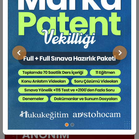
Piyasasındaki Soruşturmaları ve Kartel İddiaları
Hakkında Değerlendirme
Önceki
Sonraki
BENZER VIDEO EĞITIMLER
Video Eğitim Abonesi Ol: Sadece 5490 TL / Yıllık
Tüketici Hukuku Enstitüsü