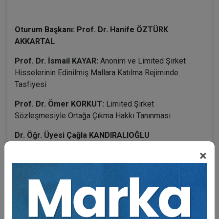
Oturum Başkanı: Prof. Dr. Hanife ÖZTÜRK
AKKARTAL
Prof. Dr. İsmail KAYAR:
Anonim ve Limited Şirket
Hisselerinin Edinilmiş Mallara Katılma Rejiminde
Tasfiyesi
Prof. Dr. Ömer KORKUT:
Limited Şirket
Sözleşmesiyle Ortağa Çıkma Hakkı Tanınması
Dr. Öğr. Üyesi Çağla KANDIRALIOĞLU
CUYLAN:
Hamiline Yazılı Pay Senetlerinin Merkezi
×
Kayıt Kuruluşu Anonim Şirketine Bildirilmesi ve
Kaydedilmesi
Dr. Öğr. Üyesi Fatih AYDOĞAN:
Sürdürülebilirlik ve
Şirketler Hukuku