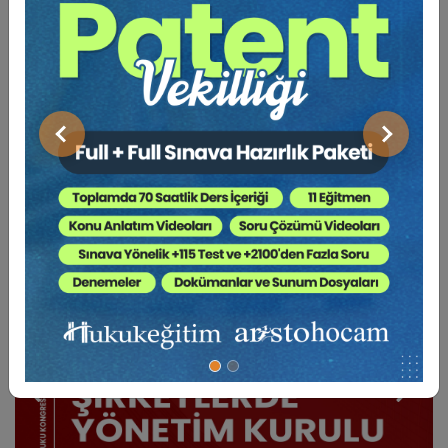
BENZER VIDEO EĞITIMLER
Önceki
Sonraki
Video Eğitim Abonesi Ol: Sadece 5490 TL / Yıllık
Tüketici Hukuku Enstitüsü