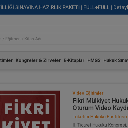
İĞİ SINAVINA HAZIRLIK PAKETİ | FULL+FULL | Detaylı Bi
timler
Kongreler & Zirveler
E-Kitaplar
HMGS
Hukuk Sınav
Video Eğitimler
Fikri Mülkiyet Hukuk
Oturum Video Kayd
Tüketici Hukuku Enstitüsü
II. Ticaret Hukuku Kongresi,