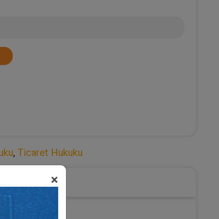
kuku
,
Ticaret Hukuku
×