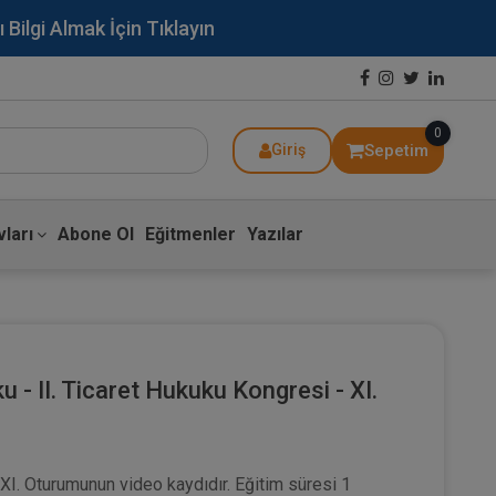
lgi Almak İçin Tıklayın
0
Sepetim
Giriş
ları
Abone Ol
Eğitmenler
Yazılar
u - II. Ticaret Hukuku Kongresi - XI.
ı
 XI. Oturumunun video kaydıdır. Eğitim süresi 1