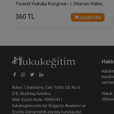
Ticaret Hukuku Kongresi - I. Oturum Video
Kaydı
360 TL
Sepete Ekle
Hakk
hukuke
kurulmu
camiası
Adres: Cihannüma, Eski Yıldız Cd. No 6
Hukuk E
D:8, Beşiktaş/İstanbul
iddias
Meb Kurum Kodu: 99993431
hukukegitim.com bir Boğaziçi Akademi ve
Enstitü Danışmanlık paydaş kuruluşudur.