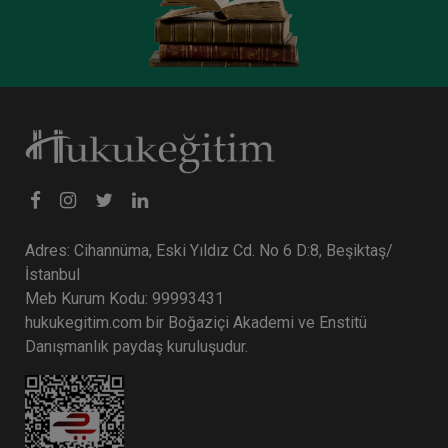
2160 TL
Sepete Ekle
Tüketici Hukuku Enstitüsü
Adres: Cihannüma, Eski Yıldız Cd. No 6 D:8, Beşiktaş/
İstanbul
Meb Kurum Kodu: 99993431
hukukegitim.com bir Boğaziçi Akademi ve Enstitü
Danışmanlık paydaş kuruluşudur.
Fikri Mülkiyet Hukuku - 1 - III. Ticaret Hukuku
Kongresi - XII. Oturum
360 TL
Sepete Ekle