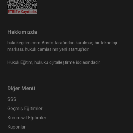
Tüketici Hukuku Enstitüsü
Hakkımızda
hukukegitim.com Aristo tarafından kurulmuş bir teknoloji
markası, hukuk camiasının yeni startup’ıdır.
Hukuk Eğitim, hukuku dijitalleştirme iddiasındadır.
Diğer Menü
SSS
Kıymetli Evrak Hukuku - III. Ticaret Hukuku
Kongresi - IX. Oturum
Geçmiş Eğitimler
360 TL
Sepete Ekle
Kurumsal Eğitimler
Kuponlar