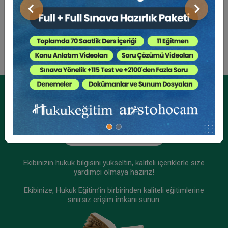
Sosyal Medya
Rekabet Hukuku - III. Ticaret Hukuku Kongresi -
Önceki
Sonraki
XI. Oturum
360 TL
Sepete Ekle
Tüketici Hukuku Enstitüsü
Kurumsal Üyelikler İçin
Kurumsal Teklif Alın
Ekibinizin hukuk bilgisini yükseltin, kaliteli içeriklerle size
yardımcı olmaya hazırız!
Ekibinize, Hukuk Eğitim’in birbirinden kaliteli eğitimlerine
sınırsız erişim imkanı sunun.
III. Ticaret Hukuku Kongresi Tüm Oturumları
Video Kaydı (13 Oturum)