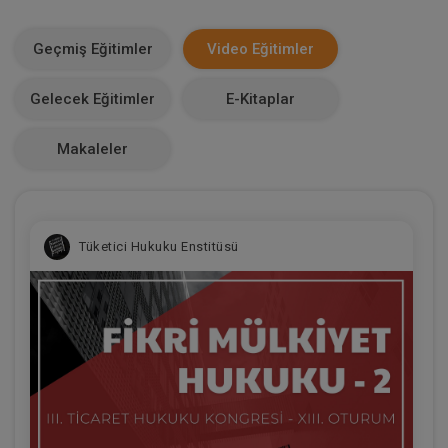
E-Kitap Alan Kişi Sayısı
15
Geçmiş Eğitimler
Video Eğitimler
Makale Sayısı
Gelecek Eğitimler
E-Kitaplar
0
Makaleler
Tüketici Hukuku Enstitüsü