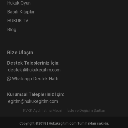
Hukuk Oyun
Tüketici Hukuku Enstitüsü
Basılı Kitaplar
HUKUK TV
Blog
Bize Ulaşın
Destek Talepleriniz İçin:
destek @hukukegitim.com
Whatsapp Destek Hattı
Sermaye Piyasası Hukuku - III. Ticaret Hukuku
Kongresi - VII. Oturum
Kurumsal Talepleriniz İçin:
360 TL
Sepete Ekle
egitim@hukukegitim.com
KVKK Aydınlatma Metni
İade ve Değişim Şartları
Copyright ©2018 | Hukukegitim.com Tüm hakları saklıdır.
Tüketici Hukuku Enstitüsü