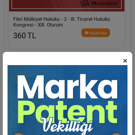
Fikri Mülkiyet Hukuku - 2 - III. Ticaret Hukuku
Kongresi - XIII. Oturum
360 TL
Sepete Ekle
×
Tüketici Hukuku Enstitüsü
Eğitmen Hakkında