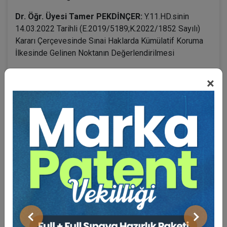
Dr. Öğr. Üyesi Tamer PEKDİNÇER:
Y.11.HD.sinin
14.03.2022 Tarihli (E.2019/5189;K.2022/1852 Sayılı)
Kararı Çerçevesinde Sınai Haklarda Kümülatif Koruma
İlkesinde Gelinen Noktanın Değerlendirilmesi
×
BENZER VIDEO EĞITIMLER
Video Eğitim Abonesi Ol: Sadece 5490 TL / Yıllık
Tüketici Hukuku Enstitüsü
Önceki
Sonraki