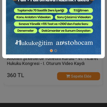
Anonim Şirketlerde Yönetim Kurulu - VI. Ticaret
Hukuku Kongresi - I. Oturum Video Kaydı
360 TL
Sepete Ekle