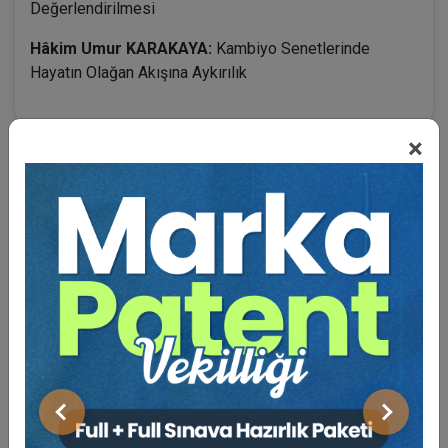
Değerlendirilmesi
Hâkim Umur KARAKAYA:
Kambiyo Senetlerinde
Hayatın Olağan Akışına Aykırılık
×
BENZER VIDEO EĞITIMLER
Video Eğitim Abonesi Ol: Sadece 5490 TL / Yıllık
Tüketici Hukuku Enstitüsü
Önceki
Sonraki