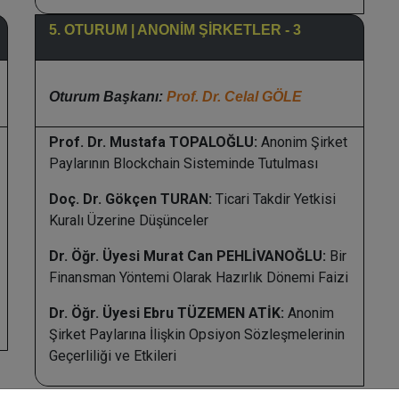
5. OTURUM | ANONİM ŞİRKETLER - 3
Oturum Başkanı:
Prof. Dr. Celal GÖLE
Prof. Dr. Mustafa TOPALOĞLU:
Anonim Şirket
Paylarının Blockchain Sisteminde Tutulması
Doç. Dr. Gökçen TURAN:
Ticari Takdir Yetkisi
Kuralı Üzerine Düşünceler
Dr. Öğr. Üyesi Murat Can PEHLİVANOĞLU:
Bir
Finansman Yöntemi Olarak Hazırlık Dönemi Faizi
Dr. Öğr. Üyesi Ebru TÜZEMEN ATİK:
Anonim
Şirket Paylarına İlişkin Opsiyon Sözleşmelerinin
Geçerliliği ve Etkileri