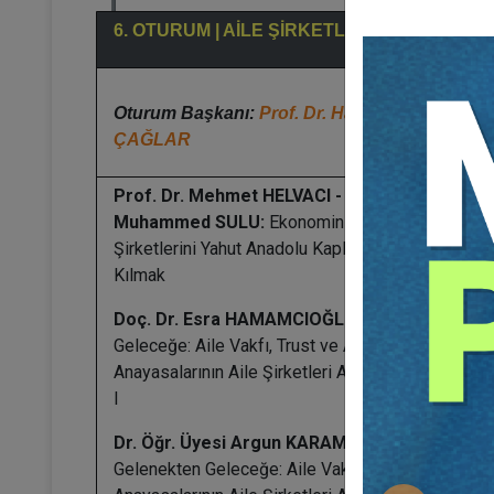
6. OTURUM | AİLE ŞİRKETLERİ
Oturum Başkanı:
Prof. Dr. Hayrettin
ÇAĞLAR
Prof. Dr. Mehmet HELVACI - Dr. Öğr. Üyesi
Muhammed SULU:
Ekonominin Büyük Gücü Aile
Şirketlerini Yahut Anadolu Kaplanlarını Daim
Kılmak
Doç. Dr. Esra HAMAMCIOĞLU:
Gelenekten
Geleceğe: Aile Vakfı, Trust ve Aile
Anayasalarının Aile Şirketleri Açısından Önemi –
I
Dr. Öğr. Üyesi Argun KARAMANLIOĞLU:
Gelenekten Geleceğe: Aile Vakfı, Trust ve Aile