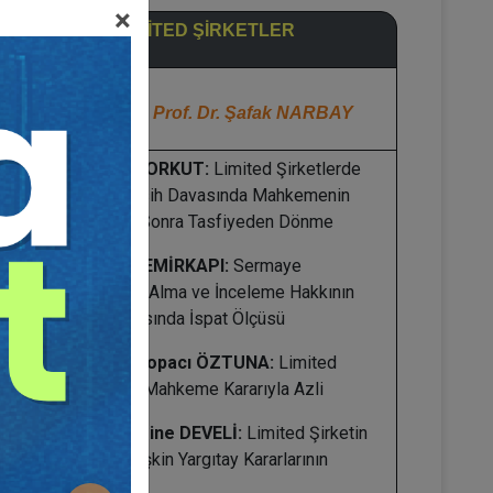
×
8. OTURUM | LİMİTED ŞİRKETLER
Oturum Başkanı:
Prof. Dr. Şafak NARBAY
Prof. Dr. Ömer KORKUT:
Limited Şirketlerde
Haklı Sebeple Fesih Davasında Mahkemenin
Fesih Kararından Sonra Tasfiyeden Dönme
Prof. Dr. Ertan DEMİRKAPI:
Sermaye
Şirketlerinde Bilgi Alma ve İnceleme Hakkının
Kullanılması Davasında İspat Ölçüsü
Prof. Dr. Birgül Sopacı ÖZTUNA:
Limited
Şirkette Müdürün Mahkeme Kararıyla Azli
Dr. Öğr. Üyesi Emine DEVELİ:
Limited Şirketin
Taraf Ehliyetine İlişkin Yargıtay Kararlarının
Değerlendirilmesi