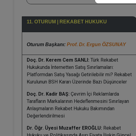
11. OTURUM | REKABET HUKUKU
Oturum Başkanı:
Prof. Dr. Ergun ÖZSUNAY
Doç. Dr. Kerem Cem SANLI:
Türk Rekabet
Hukukunda İnternetten Satış Sınırlamaları:
Platformdan Satış Yasağı Getirilebilir mi? Rekabet
Kurulunun BSH Kararı Üzerinde Bazı Düşünceler
Doç. Dr. Kadir BAŞ:
Çevrim İçi Reklamlarda
Tarafların Markalarının Hedeflenmesini Sınırlayan
Anlaşmaların Rekabet Hukuku Bakımından
Değerlendirilmesi
Dr. Öğr. Üyesi Muzaffer EROĞLU:
Rekabet
Hukuku ve Politikasında Aşırı Fiyata İlişkin Güncel