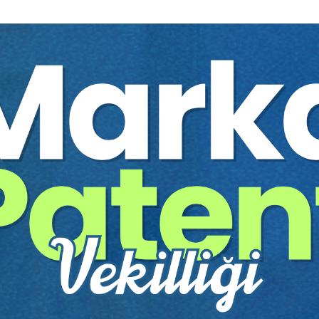
7. OTURUM | SERMAYE PİYASASI HUKUKU
Oturum Başkanı:
Prof. Dr. Füsun NOMER
ERTAN
Dr. Öğr. Üyesi Nesrin AKIN:
Kurumsal Yönetim
ve CRD IV AB Direktifi Kapsamında Banka
Yönetim Kurulu ve Üst Düzey Yönetiminin
Ücretlendirilmesi
Dr. Öğr. Üyesi Fatih AYDOĞAN / Dr. Bahar
ŞİMŞEK:
Sermaye Piyasası Hukukunda İlişkili
Taraf İşlemleri