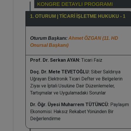
KONGRE DETAYLI PROGRAMI
1. OTURUM | TİCARİ İŞLETME HUKUKU - 1
Oturum Başkanı:
Ahmet ÖZGAN (11. HD
Onursal Başkanı)
Prof. Dr. Serkan AYAN:
Ticari Faiz
Doç. Dr. Mete TEVETOĞLU:
Siber Saldırıya
Uğrayan Elektronik Ticari Defter ve Belgelerin
Ziyaı ve İptali Usulüne Dair Düzenlemeler,
Tartışmalar ve Uygulamadaki Sorunlar
Dr. Öğr. Üyesi Muharrem TÜTÜNCÜ:
Paylaşım
Ekonomisi: Haksız Rekabet Yönünden Bir
Değerlendirme