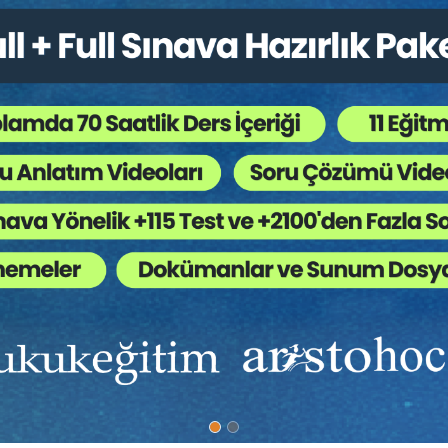
10. OTURUM | SİGORTA HUKUKU
Oturum Başkanı:
Prof. Dr. Samim ÜNAN
Prof. Dr. Şaban KAYIHAN:
Sigorta
Sözleşmesinde Sigorta Ettirenin Prim Ödeme
Borcunda Temerrüt ve Hukuki Sonuçları
Av. Dr. Ahmet KARAYAZGAN:
Kredi
Sigortalarına Hukuki Bakış
Dr. Öğr. Üyesi Abdussamet YILMAZ:
Sigorta
Acentelerinin Denkleştirme Alacağında Özellik
Gösteren Hususlar
Dr. Öğr. Üyesi Oğuz YOLAL:
Özel Sağlık