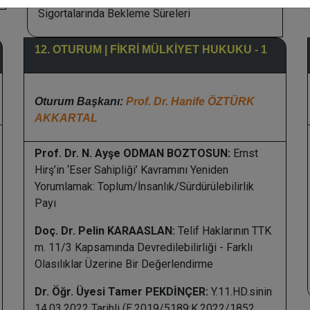
Sigortalarında Bekleme Süreleri
12. OTURUM | FİKRİ MÜLKİYET HUKUKU - 1
Oturum Başkanı:
Prof. Dr. Hanife ÖZTÜRK
AKKARTAL
Prof. Dr. N. Ayşe ODMAN BOZTOSUN:
Ernst
Hirş’in ‘Eser Sahipliği’ Kavramını Yeniden
Yorumlamak: Toplum/İnsanlık/Sürdürülebilirlik
Payı
Doç. Dr. Pelin KARAASLAN:
Telif Haklarının TTK
m. 11/3 Kapsamında Devredilebilirliği - Farklı
Olasılıklar Üzerine Bir Değerlendirme
Dr. Öğr. Üyesi Tamer PEKDİNÇER:
Y.11.HD.sinin
14.03.2022 Tarihli (E.2019/5189;K.2022/1852