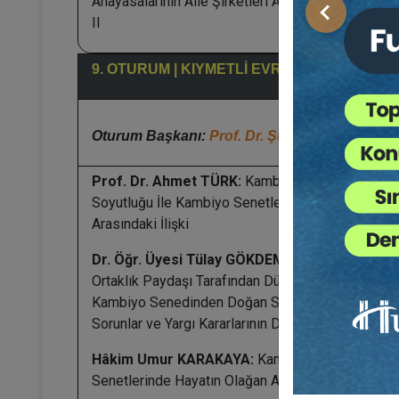
Anayasalarının Aile Şirketleri Açısından Önemi –
Önceki
II
9. OTURUM | KIYMETLİ EVRAK HUKUKU
Oturum Başkanı:
Prof. Dr. Şükrü YILDIZ
Prof. Dr. Ahmet TÜRK:
Kambiyo Senetlerinin
Soyutluğu İle Kambiyo Senetlerinde Defiler
Arasındaki İlişki
Dr. Öğr. Üyesi Tülay GÖKDEMİR TAMER:
Adi
Ortaklık Paydaşı Tarafından Düzenlenen
Kambiyo Senedinden Doğan Sorumluluğa İlişkin
Sorunlar ve Yargı Kararlarının Değerlendirilmesi
Hâkim Umur KARAKAYA:
Kambiyo
Senetlerinde Hayatın Olağan Akışına Aykırılık