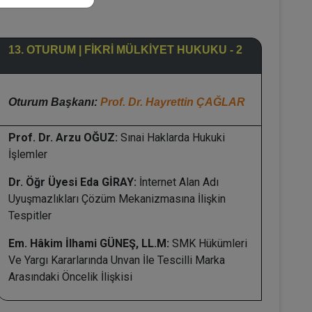
13. OTURUM | FİKRİ MÜLKİYET HUKUKU - 2
Oturum Başkanı:
Prof. Dr. Hayrettin ÇAĞLAR
Prof. Dr. Arzu OĞUZ:
Sınai Haklarda Hukuki
İşlemler
Dr. Öğr Üyesi Eda GİRAY:
İnternet Alan Adı
Uyuşmazlıkları Çözüm Mekanizmasına İlişkin
Tespitler
Em. Hâkim İlhami GÜNEŞ, LL.M:
SMK Hükümleri
Ve Yargı Kararlarında Unvan İle Tescilli Marka
Arasındaki Öncelik İlişkisi