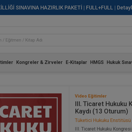
İĞİ SINAVINA HAZIRLIK PAKETİ | FULL+FULL | Detaylı Bi
timler
Kongreler & Zirveler
E-Kitaplar
HMGS
Hukuk Sınav
Video Eğitimler
III. Ticaret Hukuku
Kaydı (13 Oturum)
Tüketici Hukuku Enstitüsü
III. Ticaret Hukuku Kongresi