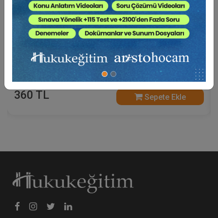
Anonim Şirketlerde Yönetim Kurulu - VI. Ticaret
Hukuku Kongresi - I. Oturum Video Kaydı
360 TL
Sepete Ekle