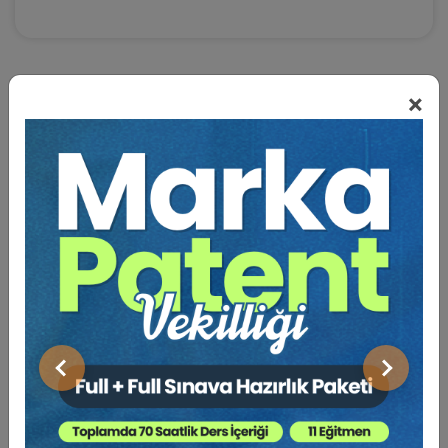
×
BENZER VIDEO EĞITIMLER
Video Eğitim Abonesi Ol: Sadece 5490 TL / Yıllık
Tüketici Hukuku Enstitüsü
Önceki
Sonraki