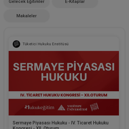
Gelecek Eğitimler
E-Kitaplar
0
Makaleler
Tüketici Hukuku Enstitüsü
Sermaye Piyasası Hukuku - IV. Ticaret Hukuku
Kongresi - XII. Oturum