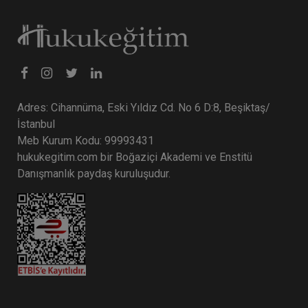
Tüketici Hukuku Enstitüsü
Adres: Cihannüma, Eski Yıldız Cd. No 6 D:8, Beşiktaş/
İstanbul
Meb Kurum Kodu: 99993431
hukukegitim.com bir Boğaziçi Akademi ve Enstitü
Danışmanlık paydaş kuruluşudur.
Fikri Mülkiyet Hukuku - IV. Ticaret Hukuku
Kongresi - XI. Oturum
360 TL
Sepete Ekle