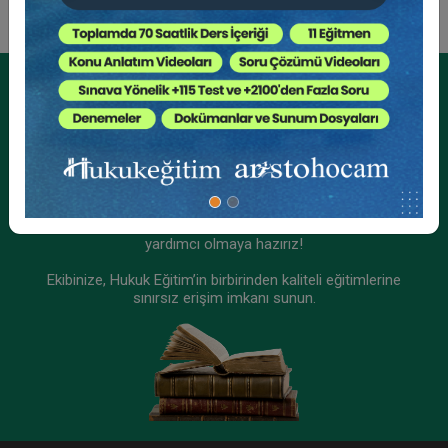
Tüketici Hukuku Enstitüsü
Kurumsal Üyelikler İçin
Kurumsal Teklif Alın
Ekibinizin hukuk bilgisini yükseltin, kaliteli içeriklerle size
yardımcı olmaya hazırız!
Ekibinize, Hukuk Eğitim’in birbirinden kaliteli eğitimlerine
sınırsız erişim imkanı sunun.
IV. Ticaret Hukuku Kongresi - Tüm Oturumlar (12
Oturum)
2592 TL
Sepete Ekle