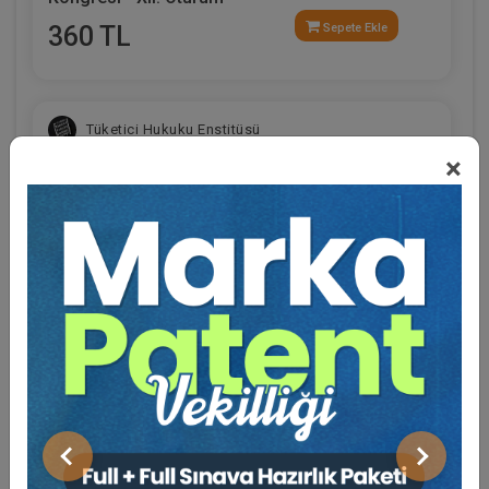
360 TL
Sepete Ekle
Tüketici Hukuku Enstitüsü
×
Eğitmen Hakkında
Sosyal Medya
Limited Şirketler - IV. Ticaret Hukuku Kongresi -
X. Oturum
Önceki
Sonraki
360 TL
Sepete Ekle