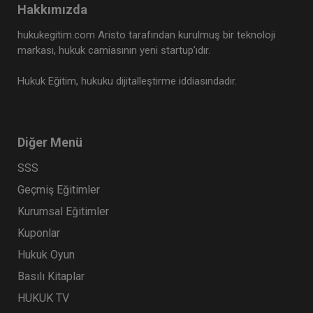
Hakkımızda
Tüketici Hukuku Enstitüsü
hukukegitim.com Aristo tarafından kurulmuş bir teknoloji
markası, hukuk camiasının yeni startup’ıdır.
Hukuk Eğitim, hukuku dijitalleştirme iddiasındadır.
Diğer Menü
SSS
Geçmiş Eğitimler
Sigorta Hukuku - IV. Ticaret Hukuku Kongresi -
Kurumsal Eğitimler
IX. Oturum
Kuponlar
360 TL
Sepete Ekle
Hukuk Oyun
Basılı Kitaplar
HUKUK TV
Tüketici Hukuku Enstitüsü