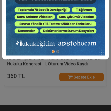
Anonim Şirketlerde Yönetim Kurulu - VI. Ticaret
Hukuku Kongresi - I. Oturum Video Kaydı
360 TL
Sepete Ekle