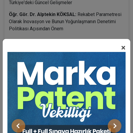
Türkiye'deki Güncel Gelişmeler
Öğr. Gör. Dr. Alptekin KÖKSAL:
Rekabet Parametresi
Olarak İnovasyon ve Bunun Yoğunlaşmanın Denetimi
Politikası Açısından Önem
×
BENZER VIDEO EĞITIMLER
Video Eğitim Abonesi Ol: Sadece 5490 TL / Yıllık
Tüketici Hukuku Enstitüsü
Önceki
Sonraki