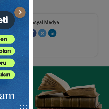
Sonraki
Sosyal Medya
et
Şirketler Hukuku - 2 - IV. Ticaret
urum
Hukuku Kongresi - V. Oturum
ete Ekle
Sepete Ekle
360
TL
sü
Tüketici Hukuku Enstitüsü
ze
e