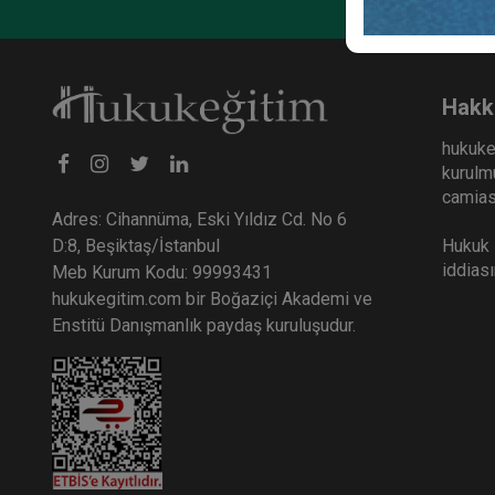
Anoni
Huku
36
Hakk
TL
hukuke
kurulmu
camiası
Adres: Cihannüma, Eski Yıldız Cd. No 6
Hukuk E
D:8, Beşiktaş/İstanbul
iddias
Meb Kurum Kodu: 99993431
hukukegitim.com bir Boğaziçi Akademi ve
Enstitü Danışmanlık paydaş kuruluşudur.
Ticar
Ticar
Otur