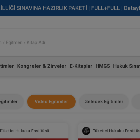
İĞİ SINAVINA HAZIRLIK PAKETİ | FULL+FULL | Detaylı Bi
timler
Kongreler & Zirveler
E-Kitaplar
HMGS
Hukuk Sınav
ğitimler
Video Eğitimler
Gelecek Eğitimler
Tüketici Hukuku Enstitüsü
Tüketici Hukuku Enstitü