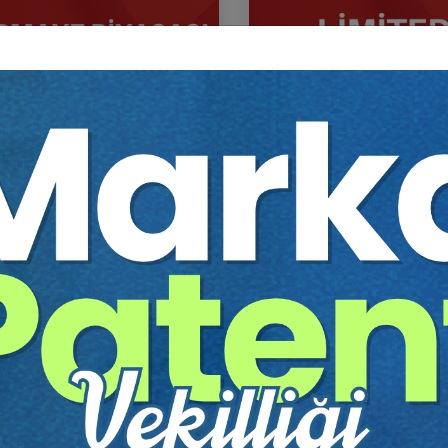
aye Piyasası Hukuku - IV.
Limited Şirketler - IV. Tic
et Hukuku Kongresi - XII.
Hukuku Kongresi - X. Ot
um
Sepete Ekle
Sep
0
360
TL
Tüketici Hukuku Enstitüsü
Tüketici Hukuku Enstitü