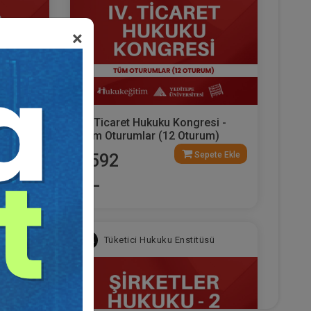
×
aret
IV. Ticaret Hukuku Kongresi -
urum
Tüm Oturumlar (12 Oturum)
ete Ekle
Sepete Ekle
2592
TL
sü
Tüketici Hukuku Enstitüsü