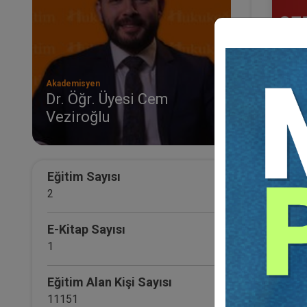
Akademisyen
Dr. Öğr. Üyesi Cem
Veziroğlu
Serm
Ticar
Otur
36
TL
Eğitim Sayısı
2
E-Kitap Sayısı
1
Eğitim Alan Kişi Sayısı
11151