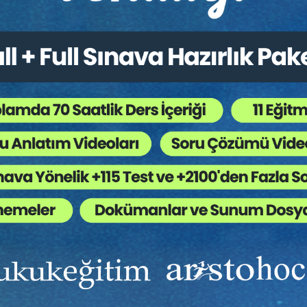
 Mülkiyet Hukuku - IV. Ticaret
Sigorta Hukuku - IV. Ticar
ku Kongresi - XI. Oturum
Hukuku Kongresi - IX. Ot
Sepete Ekle
Sep
0
360
TL
Tüketici Hukuku Enstitüsü
Tüketici Hukuku Enstitü
Ekibinizin hukuk bilgisini yükseltin, kaliteli içeriklerle si
yardımcı olmaya hazırız!
Ekibinize, Hukuk Eğitim’in birbirinden kaliteli eğitimlerin
sınırsız erişim imkanı sunun.