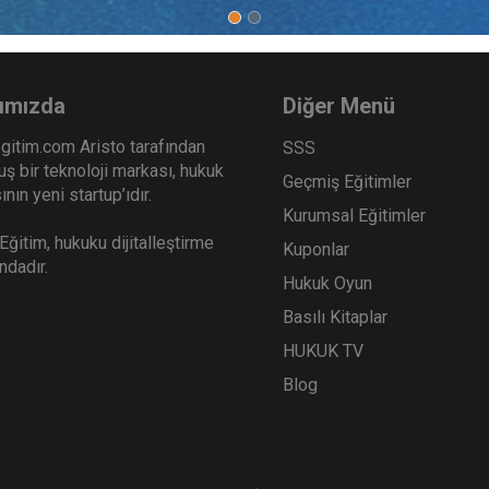
m Şirketler - 3 - IV. Ticaret
Anonim Şirketler - 1 - IV. 
ku Kongresi - VIII. Oturum
Hukuku Kongresi - VI. Ot
Sepete Ekle
Sep
0
360
ımızda
Diğer Menü
TL
gitim.com Aristo tarafından
SSS
ş bir teknoloji markası, hukuk
Geçmiş Eğitimler
nın yeni startup’ıdır.
Kurumsal Eğitimler
Tüketici Hukuku Enstitüsü
Tüketici Hukuku Enstitü
ğitim, hukuku dijitalleştirme
Kuponlar
ındadır.
Hukuk Oyun
Basılı Kitaplar
HUKUK TV
Blog
i İşletme Hukuku - 2 - IV.
Rekabet Hukuku - IV. Tica
et Hukuku Kongresi - III.
Hukuku Kongresi - I. Otu
um