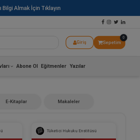
lgi Almak İçin Tıklayın
0
Sepetim
Giriş
ları
Abone Ol
Eğitmenler
Yazılar
E-Kitaplar
Makaleler
sü
Tüketici Hukuku Enstitüsü