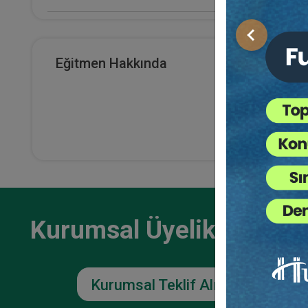
E-Kitap Alan Kişi Sayısı
Önceki
18
Eğitmen Hakkında
Fikri
Makale Sayısı
Huku
0
36
TL
Kurumsal Üyelikler İçin
Kurumsal Teklif Alın