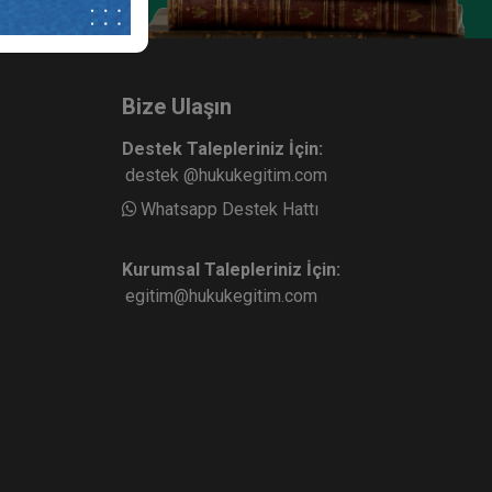
Ticaret
Anonim Şirketler - 2 - IV. Ticaret
urum
Hukuku Kongresi - VII. Oturum
ete Ekle
Sepete Ekle
360
Bize Ulaşın
TL
Destek Talepleriniz İçin:
destek @hukukegitim.com
Whatsapp Destek Hattı
sü
Tüketici Hukuku Enstitüsü
Kurumsal Talepleriniz İçin:
egitim@hukukegitim.com
ret
Şirketler Hukuku - 1 - IV. Ticaret
rum
Hukuku Kongresi - IV. Oturum