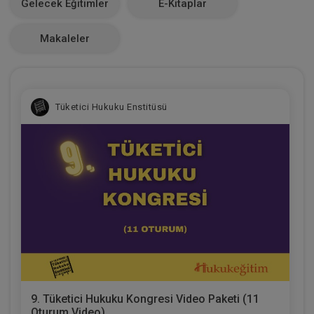
Gelecek Eğitimler
E-Kitaplar
0
Makaleler
Tüketici Hukuku Enstitüsü
9. Tüketici Hukuku Kongresi Video Paketi (11
Oturum Video)