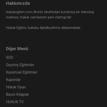
Hakkımızda
Tüketici Hukuku Enstitüsü
hukukegitim.com Aristo tarafından kurulmuş bir teknoloji
markası, hukuk camiasının yeni startup’ıdır.
Hukuk Eğitim, hukuku dijitalleştirme iddiasındadır.
Diğer Menü
SSS
Geçmiş Eğitimler
9. Tüketici Hukuku Kongresi - V. Oturum:
Kurumsal Eğitimler
TURİZM SEKTÖRÜNDE TÜKETİCİ HUKUKU VE
UYGULAMALARI Video Kaydı
Kuponlar
360 TL
Sepete Ekle
Hukuk Oyun
Basılı Kitaplar
HUKUK TV
Tüketici Hukuku Enstitüsü