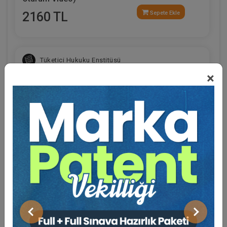
2160 TL
Sepete Ekle
Tüketici Hukuku Enstitüsü
×
Eğitmen Hakkında
Sosyal Medya
9. Tüketici Hukuku Kongresi - X. Oturum: İNŞAAT
SEKTÖRÜNDE TÜKETİCİ HUKUKU VE
Önceki
Sonraki
UYGULAMALARI Video Kaydı
360 TL
Sepete Ekle