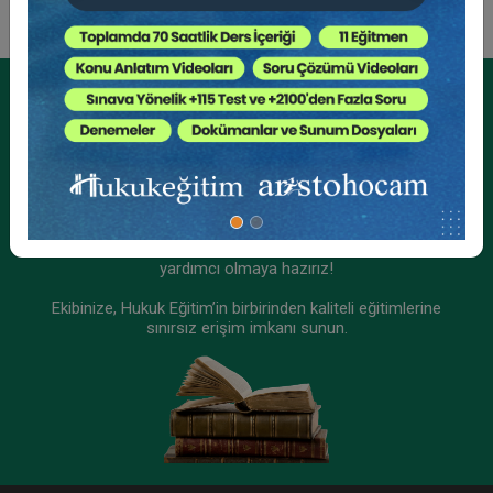
Tüketici Hukuku Enstitüsü
Kurumsal Üyelikler İçin
Kurumsal Teklif Alın
Ekibinizin hukuk bilgisini yükseltin, kaliteli içeriklerle size
yardımcı olmaya hazırız!
Ekibinize, Hukuk Eğitim’in birbirinden kaliteli eğitimlerine
sınırsız erişim imkanı sunun.
9. Tüketici Hukuku Kongresi - XI. Oturum:
OTOMOTİV SEKTÖRÜNDE TÜKETİCİ HUKUKU VE
UYGULAMALARI Video Kaydı
360 TL
Sepete Ekle