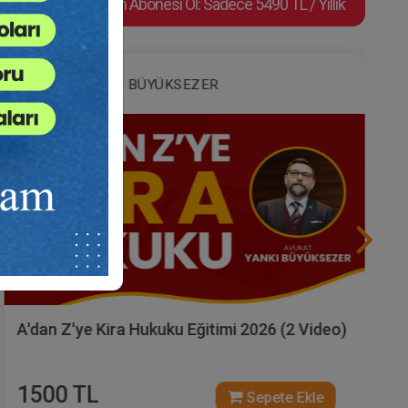
Video Eğitim Abonesi Ol: Sadece 5490 TL / Yıllık
Av. Yankı BÜYÜKSEZER
A'dan Z'ye Kira Hukuku Eğitimi 2026 (2 Video)
1500 TL
Sepete Ekle