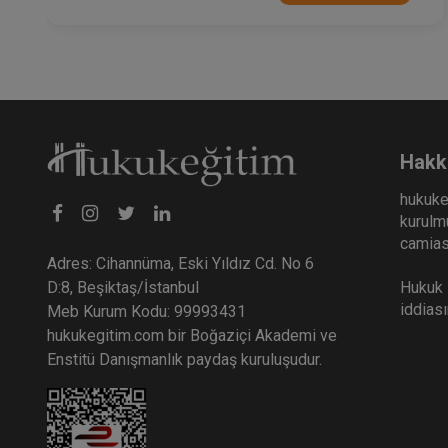
Hakk
hukuke
kurulmu
camiası
Adres: Cihannüma, Eski Yıldız Cd. No 6
Hukuk E
D:8, Beşiktaş/İstanbul
iddias
Meb Kurum Kodu: 99993431
hukukegitim.com bir Boğaziçi Akademi ve
Enstitü Danışmanlık paydaş kuruluşudur.