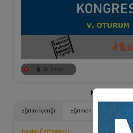
Ekli Dosya
Kategoriler:
Büt
Eğitim İçeriği
Eğitmen
Eğitim Önizlemesi