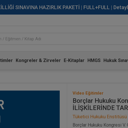
İĞİ SINAVINA HAZIRLIK PAKETİ | FULL+FULL | Detaylı Bi
timler
Kongreler & Zirveler
E-Kitaplar
HMGS
Hukuk Sınav
Video Eğitimler
Borçlar Hukuku Kon
İLİŞKİLERİNDE TAR
Tüketici Hukuku Enstitüsü
Borçlar Hukuku Kongresi V