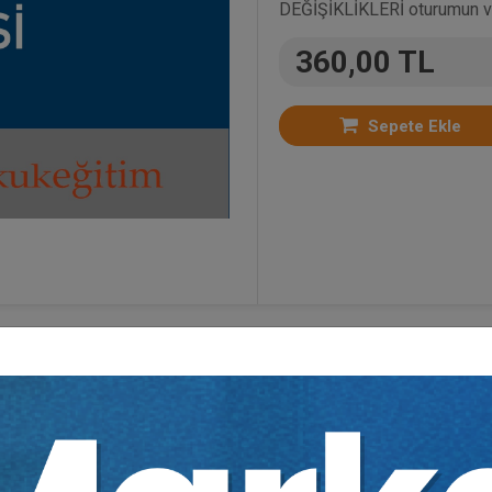
DEĞİŞİKLİKLERİ oturumun vid
360,00 TL
Sepete Ekle
ün Video Eğitimler
,
Kongreler
,
Borçlar Hukuku
,
Söz