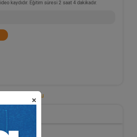
eo kaydıdır. Eğitim süresi 2 saat 4 dakikadır.
leşmeler Hukuku
×