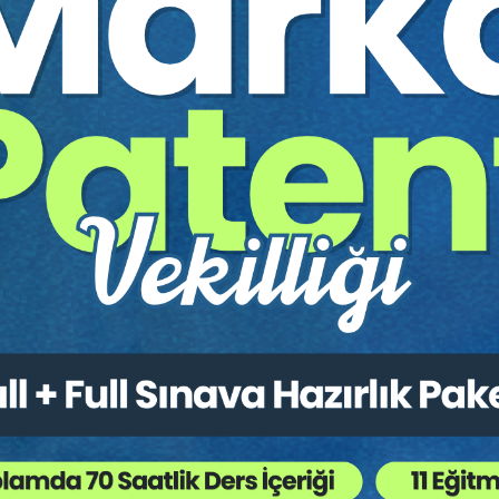
NDE TARAF DEĞİŞİKLİKLERİ oturumun video kaydıdır.