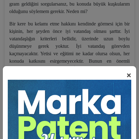
gram geldiğini sorgularsanız, bu konuda büyük kuşkularım
olduğunu söylemem gerekir. Neden mi?
Bir kere bu kelamı etme hakkını kendinde görmesi için bir
kişinin, her şeyden önce iyi vatandaş olması şarttır. İyi
vatandaşlığın kriterleri bellidir, üzerinde uzun boylu
düşünmeye gerek yoktur. İyi vatandaş görevden
kaçmayacaktır. Yetisi ve eğitimi ne kadar olursa olsun, her
konuda katkısını esirgemeyecektir. Bunun en önemli
göstergesi köydeki imecedir. İmece sırt sırta vermektir,
×
güçlükleri aşmaktır, dayanışmadır, kucaklaşmadır, bir
beklentisi olmaksızın, insanoğlunun köylüsüne komşusuna
sahip çıkmasıdır. Birlikten kuvvet doğar sözünün en iyi
örneğidir. Bu sözleri çok kolay sıralamam mümkündür. Ama
en önemlisi şudur: Bir elin nesi var, iki elin sesi var.
Söz buraya gelmişken, ana konuyu unutmadan bir şeyi
belirtmem uygun olur. Türkçedeki kadar güzel atasözlerini ve
özdeyişleri başka hiçbir dilde bulamazsınız. Bu iddialı bir