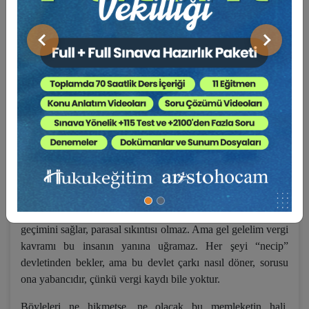
değer yargısıdır, fakat yerden göğe kadar haklıdır.
Atasözlerinin ve özdeyişlerin içinde çok derin felsefe vardır,
mantık vardır, bilgelik derseniz, sonuna kadar vardır. Bu
Önceki
Sonraki
sözlerin her biri ciltler dolusu yazılacak kitaptan daha
güçlüdür, çünkü özdür, özün de özüdür. Süzülmüş, beyin
imbiğinden geçirilmiş değer yargıları, uyarılar, bir pusula gibi
her zaman doğruyu gösteren düşünceler atasözlerinin ve
özdeyişlerin temelini oluşturur.
Ne olacak bu memleketin hali demiştim ya, elbette bu konuya
gerçekçi yaklaşanlara, ülke sever olarak elinden geldiğini
esirgemeyenlere şapka çıkarmak görevimizdir. Ama bu sözü
söylemeyi hiç de hak etmeyen o kadar çok insanımız var ki.
Kişi ticaret yapar, esnaf sınıfında yer alsa bile, kazanır,
geçimini sağlar, parasal sıkıntısı olmaz. Ama gel gelelim vergi
kavramı bu insanın yanına uğramaz. Her şeyi “necip”
devletinden bekler, ama bu devlet çarkı nasıl döner, sorusu
ona yabancıdır, çünkü vergi kaydı bile yoktur.
Böyleleri ne hikmetse, ne olacak bu memleketin hali,