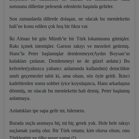
sorusunu dillerine pelesenk edenlerin başında gelirler.
Son zamanlarda dillerde dolaşan, ne olacak bu memleketin
hali’ne konu edilen çok hoş bir fıkra var.
İki Alman bir gün Münih’te bir Türk lokantasına gitmişler.
Rakı içmek istemişler. Garson rakıyı ve mezeleri getirmiş.
Hans’la Peter başlamışlar demlenmeye(Aydın Boysan’ın
kulakları çınlasın. Demlenmeyi ne de güzel anlatır.) Bu
kefereler(yalnızca yabancı anlamında kullandım) demcilikte
sınıfı geçemezler tabii ki, ama olsun, söz öyle geldi. İkinci
kadehlerden sonra sohbet iyice koyulaşınca, Hans arkadaşına
dönmüş, ne olacak bu memleketin hali demiş. Peter başlamış
anlatmaya.
Anlattıkları ipe sapa gelir mi, bilemem.
Burada suçlu aramaya hiç mi hiç gerek yok. Hele hele rakıyı
suçlamak yanlış olur. Bir Türk ortamı, kim olursa olsun, onu
Türkleştirir ve ülke sever yapar (!).