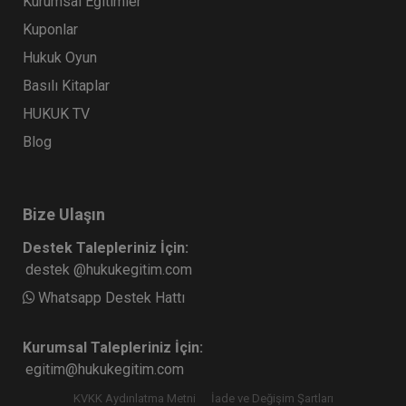
Kurumsal Eğitimler
Kuponlar
Hukuk Oyun
Basılı Kitaplar
HUKUK TV
Blog
Bize Ulaşın
Destek Talepleriniz İçin:
destek @hukukegitim.com
Whatsapp Destek Hattı
Kurumsal Talepleriniz İçin:
egitim@hukukegitim.com
KVKK Aydınlatma Metni
İade ve Değişim Şartları