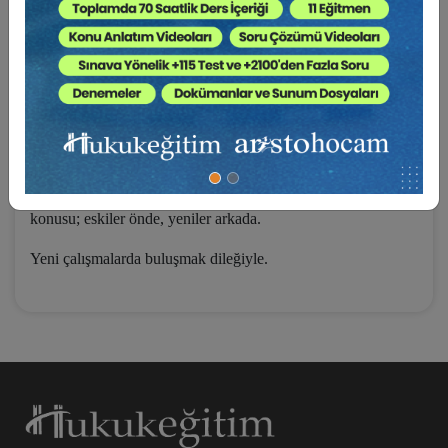
Bu kez, önceki kitapları okumuş olanların dikkatini çekecek
bir farklılık var. Bu tamamen biçimsel bir fark. Yazıları
konuları bakımından bölümlere ayırdım. Bu ayırımlar kendi
içinde bir bütünlük de sağlayabilecektir.
Bölümler dört tane. Hukuk yazıları, konferanslar-bildiriler,
spor yazıları ve gezi yazıları, bunların başlıkları.
Önceden olduğu gibi, bu kitapta da kronolojik bir dizilme söz
konusu; eskiler önde, yeniler arkada.
Yeni çalışmalarda buluşmak dileğiyle.