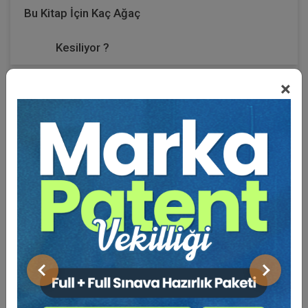
Bu Kitap İçin Kaç Ağaç
Kesiliyor ?
×
Elinizdeki kitap “ Bir Cezacıyla Geçmişten Günümüze “
isimli serinin 3. kitabıdır.
Bu kitapta da, öncekilerde olduğu gibi, basında yayınlanmış
yazılarımdan, bilimsel toplantılarda sunduğum bildirilerden,
verdiğim konferanslardan bir demeti sizlere sunmaktayım.
Burada ilk sırayı, geçmişte olduğu gibi, Cumhuriyet
almaktadır. Bunu O’nunla aramızdaki 55 yıllık geçmişe
bağlayabilirsiniz. Bir su gibi akıp giden yıllara dayanan bir
dostluk bu.
Kitaptaki yazılar geçmişi anımsamaya hizmet etmektedir. Bu
Önceki
Sonraki
anımsama, hangi konuda ne kadar yol aldığımızın da bir
göstergesini oluşturmaktadır.