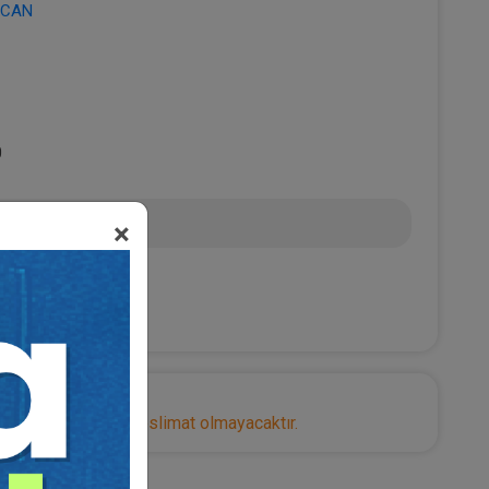
RTCAN
0
 TL
×
nize herhangi bir teslimat olmayacaktır.