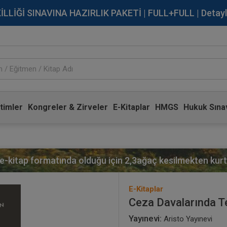
İĞİ SINAVINA HAZIRLIK PAKETİ | FULL+FULL | Detaylı Bi
timler
Kongreler & Zirveler
E-Kitaplar
HMGS
Hukuk Sınav
 e-kitap formatında olduğu için
2,3
ağaç kesilmekten kurta
E-Kitaplar
Ceza Davalarında Te
Yayınevi:
Aristo Yayınevi