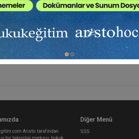
ş, son dönemde bu konuda CMK’da önemli değişiklikler yapılmıştır. Bun
lan istinaf kanun yolu ile temyiz kanun yolu arasında bağlantı kurmakla
ımızda
Diğer Menü
gitim.com Aristo tarafından
SSS
ş bir teknoloji markası, hukuk