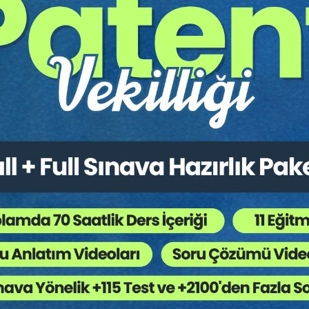
oriler:
Bütün Hukuk Kitapları
,
Ceza Muhakemesi H
 Ağaç Kesiliyor ?
ır.
konusunda temyiz kanun yolu incelenmektedir. Bu kitap, hemen belirtmem
ı geniş bir kavramdır. Yargıçlar, C. Savcıları, avukatlar, bürokratik ma
la, el kitabıdır.
deki konulara ilişkin mahkeme kararlarını içermeleridir. Uygulamaya yön
arları taradım ve Yargıtay’ın Genel Kurul Kararlarına ağırlık verdim.
lar.
gun olacaktır: Temyiz kavramı, öteki yargılama hukuklarında olduğu gibi