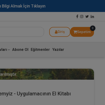
lgi Almak İçin Tıklayın
0
Sepetim
Giriş
ları
Abone Ol
Eğitmenler
Yazılar
rılmıştır.
myiz - Uygulamacının El Kitabı