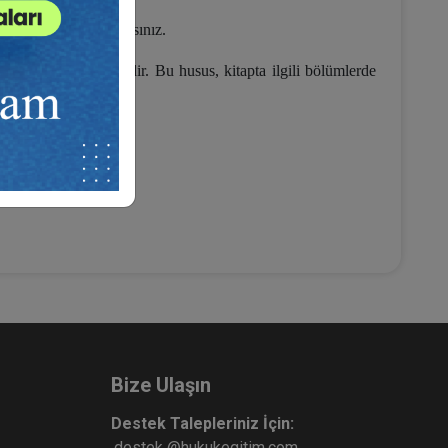
ları kitapta bulacaksınız.
 da yakından ilgilidir. Bu husus, kitapta ilgili bölümlerde
Bize Ulaşın
Destek Talepleriniz İçin:
destek @hukukegitim.com