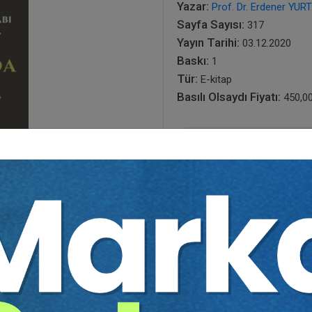
Yazar:
Prof. Dr. Erdener YU
Sayfa Sayısı:
317
Yayın Tarihi:
03.12.2020
Baskı:
1
Tür:
E-kitap
Basılı Olsaydı Fiyatı:
450,0
270,00
450,00 TL
Sepete Ekle
tır.
irekt olarak ulaşabilir ve cihazlarınızdan okuyabilirsiniz. Adresi