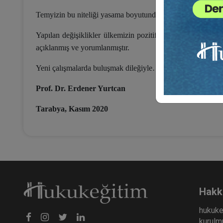
Temyizin bu niteliği yasama boyutunda da kendini göstermi
Yapılan değişiklikler ülkemizin pozitif hukukunda yerini a
açıklanmış ve yorumlanmıştır.
Yeni çalışmalarda buluşmak dileğiyle…
Prof. Dr. Erdener Yurtcan
Tarabya, Kasım 2020
Hakk
hukuke
kurulmu