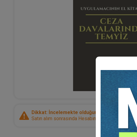
Dikkat: İncelemekte olduğunuz ürün bir e-kitap
Satın alım sonrasında Hesabım sayfanız üzerinden d