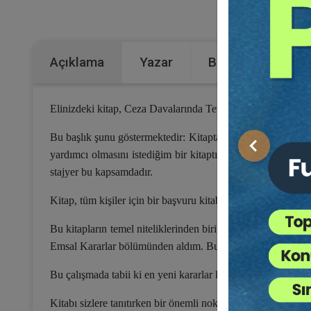
Kateg
Açıklama
Yazar
Bu Kitap İçin Kaç
Elinizdeki kitap, Ceza Davalarında Temyiz adını taşımaktad
Bu başlık şunu göstermektedir: Kitapta, ceza yargılaması 
Önceki
yardımcı olmasını istediğim bir kitaptır. Uygulamacı kavram
stajyer bu kapsamdadır.
Kitap, tüm kişiler için bir başvuru kitabıdır; başka bir anlatım
Bu kitapların temel niteliklerinden biri de, kapsamları için
Emsal Kararlar bölümünden aldım. Bunu yaparken elbette kar
Bu çalışmada tabii ki en yeni kararlar kitaptaki yerlerini aldı
Kitabı sizlere tanıtırken bir önemli noktayı da belirtmem uy