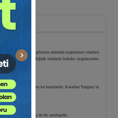
ukuku
 gerekir ki, ceza yargılaması alanında uygulamacı olanlara
Sonraki
kamlarda taşıdıkları değişik sıfatlarla hukuku uygulayanlar,
 veren, çözümler üreten bu kararlardır. Kararları Yargıtay’ın
, ceza yargılamasında da bir satırbaşıdır.