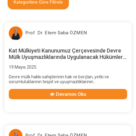
Kategorilere Göre Filtrele
Prof. Dr. Etem Saba ÖZMEN
Kat Mülkiyeti Kanunumuz Çerçevesinde Devre
Mülk Uyuşmazlıklarında Uygulanacak Hükümlerin
Saptanması
19 Mayıs 2025
Devre mülk hakkı sahiplerinin hak ve borçları, yetki ve
sorumluluklarının tespit ve uyuşmazlıklarının
çözümlenmesinde bu kanunda sözleşmede veya yönetim
planında hüküm bulunmayan hallerde Türk Medeni Kanunu ve
Devamını Oku
ilgili diğer kanun hükümleri uygulanır
Prof. Dr. Etem Saba ÖZMEN