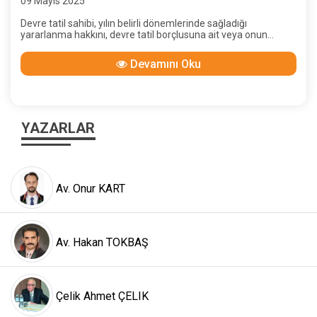
09 Mayıs 2025
Devre tatil sahibi, yılın belirli dönemlerinde sağladığı
yararlanma hakkını, devre tatil borçlusuna ait veya onun
tarafından sağlanmış bir taşınmazda kullanmaktadır. Devre
Tatil sahiplerinin, taşınmaz üzerinde herhangi bir ayni hakları
Devamını Oku
bulunmadığı gibi, paylı mülkiyet payları dahi söz konusu
değildir.
YAZARLAR
Av. Onur KART
Av. Hakan TOKBAŞ
Çelik Ahmet ÇELIK