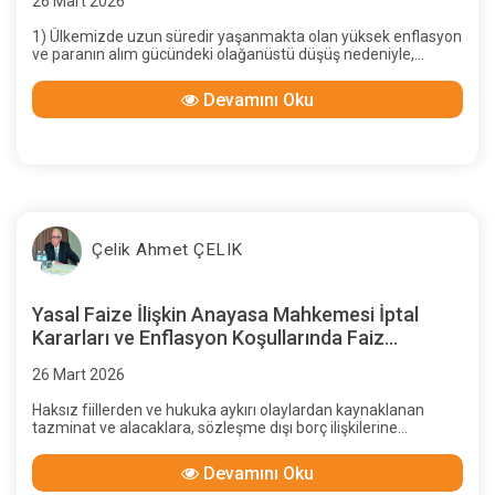
26 Mart 2026
1) Ülkemizde uzun süredir yaşanmakta olan yüksek enflasyon
ve paranın alım gücündeki olağanüstü düşüş nedeniyle,
taraflar arasında denge bozulmuş; zamanında ödenmeyen
alacaktaki değer kaybının giderilmesi gerektiği Anayasa
Devamını Oku
Mahkemesi kararlaıyla kabul edilmiş, enflasyon ve paranın
alım gücü oranında alacağın “güncellenmesi” önerilmiştir.
Çelik Ahmet ÇELIK
Yasal Faize İlişkin Anayasa Mahkemesi İptal
Kararları ve Enflasyon Koşullarında Faiz
Uygulaması
26 Mart 2026
Haksız fiillerden ve hukuka aykırı olaylardan kaynaklanan
tazminat ve alacaklara, sözleşme dışı borç ilişkilerine
uygulanan yasal faiz oranları, başlangıçtan günümüze sıkça
değiştirilen yasal düzenlemelerle belirlenmiş; bu konuda
Devamını Oku
yürütme erkine tanınan yetkiler iki kez Anayasa Mahkemesi