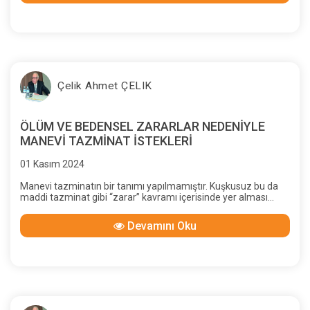
Çelik Ahmet ÇELIK
ÖLÜM VE BEDENSEL ZARARLAR NEDENİYLE
MANEVİ TAZMİNAT İSTEKLERİ
01 Kasım 2024
Manevi tazminatın bir tanımı yapılmamıştır. Kuşkusuz bu da
maddi tazminat gibi “zarar” kavramı içerisinde yer alması
gereken bir tazminat türüdür. Maddi zarar genellikle
“malvarlığında eksil-me” olarak tanımlandığına göre, manevi
Devamını Oku
zararı “kişi varlığında ek-silme” (TBK.56, BK.47) ve “kişi
haklarına zarar verme” (TBK. 58, BK.49) olarak niteleyebiliriz.