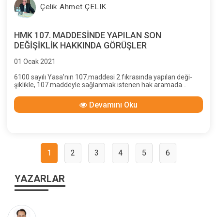
Çelik Ahmet ÇELIK
HMK 107. MADDESİNDE YAPILAN SON
DEĞİŞİKLİK HAKKINDA GÖRÜŞLER
01 Ocak 2021
6100 sayılı Yasa’nın 107.maddesi 2.fıkrasında yapılan deği-
şiklikle, 107.maddeyle sağlanmak istenen hak aramada
“gerçek zararı” belirleme ve elde etme kolaylığı ortadan
kaldırılmış; geç-miş yılların kısmi davasındaki olumsuzluklar
Devamını Oku
âdeta geri dönmüş; gerçeğe ulaşma, hak ve adalete uygun bir
sonuç alma olanağı zor-laştırılmıştır.
1
2
3
4
5
6
YAZARLAR