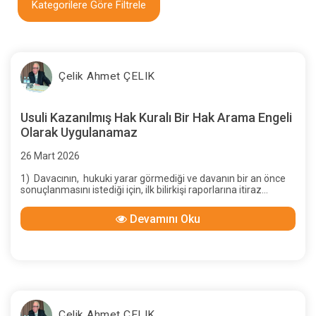
Kategorilere Göre Filtrele
Çelik Ahmet ÇELIK
Usuli Kazanılmış Hak Kuralı Bir Hak Arama Engeli
Olarak Uygulanamaz
26 Mart 2026
1) Davacının, hukuki yarar görmediği ve davanın bir an önce
sonuçlanmasını istediği için, ilk bilirkişi raporlarına itiraz
etmemiş olmasının, davalı yararına “usuli kazanılmış hak”
oluşturduğu gerekçesiyle, sonraki raporlardaki artışlardan..
Devamını Oku
Çelik Ahmet ÇELIK