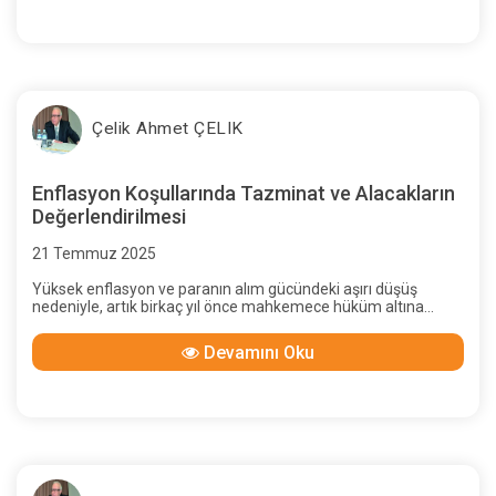
tarafından iptal edilmiştir.
Çelik Ahmet ÇELIK
Enflasyon Koşullarında Tazminat ve Alacakların
Değerlendirilmesi
21 Temmuz 2025
Yüksek enflasyon ve paranın alım gücündeki aşırı düşüş
nedeniyle, artık birkaç yıl önce mahkemece hüküm altına
alınan tazminat tutarı gerçek zararı karşılamayacak; bunun
güncellenmesi hak ve adalet ilkeleri gereği
Devamını Oku
olacaktır.Yazımızda bunun nasıl yapılacağını anlatacağız.