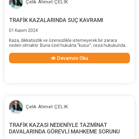
Çelik Ahmet ÇELIK
TRAFİK KAZALARINDA SUÇ KAVRAMI
01 Kasım 2024
Kaza, dikkatsizlik ve özensizlikle istemeyerek bir zarara
neden olmaktır. Buna özel hukukta “kusur”, ceza hukukunda
“taksir” denilmektedir. O halde, istemeyerek veya
öngöremeyerek ya da öngörebilmiş olsa bile sonucunu
Devamını Oku
düşünemeyerek trafik kazasında ölüme veya yaralanmaya
neden olan kişi, ceza yasasına göre “taksirli suç” işlemiş
olacaktır.
Çelik Ahmet ÇELIK
TRAFİK KAZASI NEDENİYLE TAZMİNAT
DAVALARINDA GÖREVLİ MAHKEME SORUNU