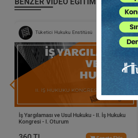
BENZER VIDEO EĞITIMLER
Tüketici Hukuku Enstitüsü
İş Yargılaması ve Usul Hukuku - II. İş Hukuku
Kongresi - I. Oturum
360 TL