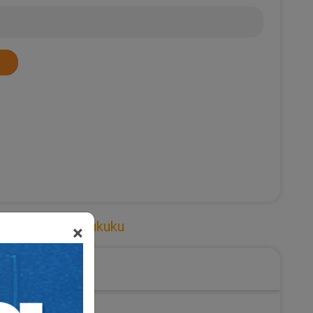
Medeni Usul Hukuku
×