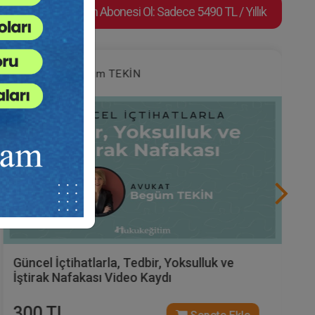
Video Eğitim Abonesi Ol: Sadece 5490 TL / Yıllık
Av. Begüm TEKİN
Güncel İçtihatlarla, Tedbir, Yoksulluk ve
İştirak Nafakası Video Kaydı
300 TL