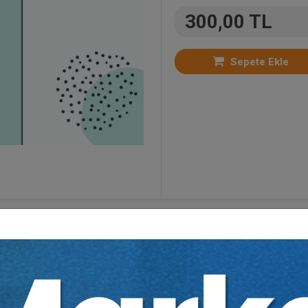
300,00 TL
Sepete Ekle
ideo Eğitimler
,
Ders Videoları
,
İcra ve İflas Hukuku
,