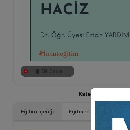
Ekli Dosya
Kategoriler:
Bütün V
Eğitim İçeriği
Eğitmen