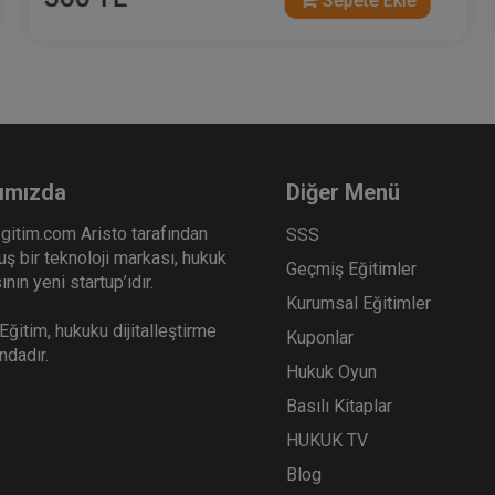
Sepete Ekle
ımızda
Diğer Menü
gitim.com Aristo tarafından
SSS
ş bir teknoloji markası, hukuk
Geçmiş Eğitimler
nın yeni startup’ıdır.
Kurumsal Eğitimler
ğitim, hukuku dijitalleştirme
Kuponlar
ındadır.
Hukuk Oyun
Basılı Kitaplar
HUKUK TV
Blog