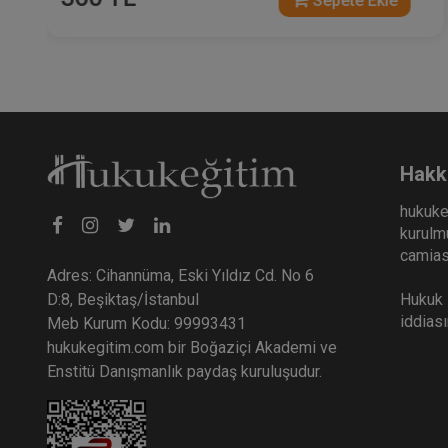
Sepete Ekle
Hakk
hukuke
kurulmu
camiası
Adres: Cihannüma, Eski Yıldız Cd. No 6
Hukuk E
D:8, Beşiktaş/İstanbul
iddias
Meb Kurum Kodu: 99993431
hukukegitim.com bir Boğaziçi Akademi ve
Enstitü Danışmanlık paydaş kuruluşudur.