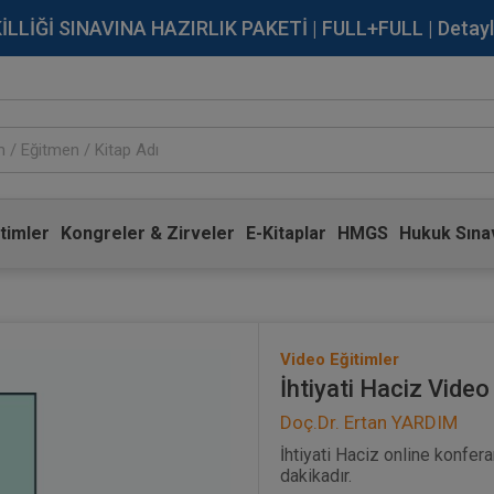
İĞİ SINAVINA HAZIRLIK PAKETİ | FULL+FULL | Detaylı Bi
timler
Kongreler & Zirveler
E-Kitaplar
HMGS
Hukuk Sınav
Video Eğitimler
İhtiyati Haciz Video
Doç.Dr. Ertan YARDIM
İhtiyati Haciz online konfer
dakikadır.