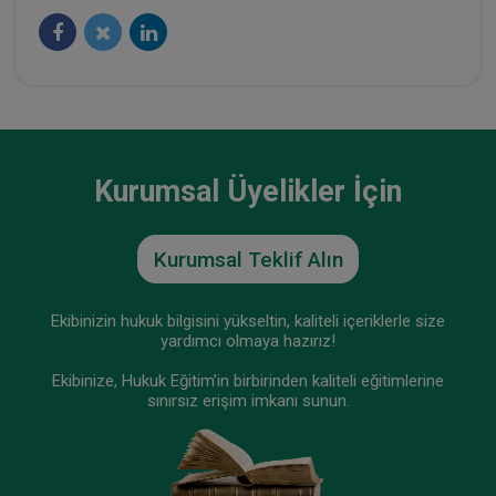
Kurumsal Üyelikler İçin
Kurumsal Teklif Alın
Ayni Haklar - III. Medeni Hukuku Kongresi - VII.
Oturum
Ekibinizin hukuk bilgisini yükseltin, kaliteli içeriklerle size
360 TL
Sepete Ekle
yardımcı olmaya hazırız!
Ekibinize, Hukuk Eğitim’in birbirinden kaliteli eğitimlerine
sınırsız erişim imkanı sunun.
Tüketici Hukuku Enstitüsü