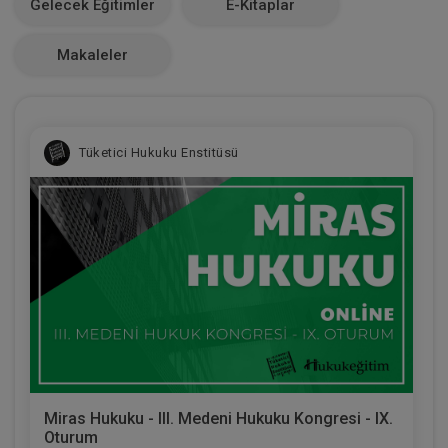
Gelecek Eğitimler
E-Kitaplar
0
Makaleler
Tüketici Hukuku Enstitüsü
Miras Hukuku - III. Medeni Hukuku Kongresi - IX.
Oturum