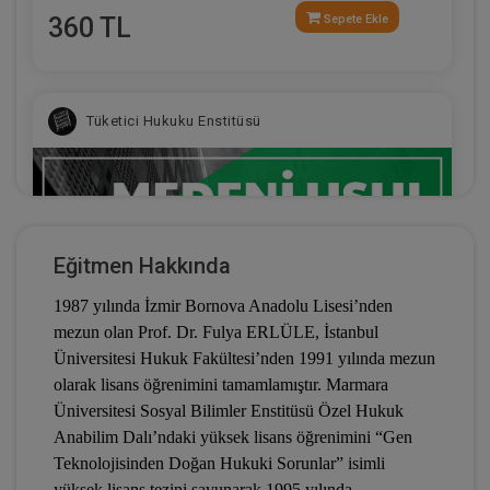
360 TL
Sepete Ekle
Tüketici Hukuku Enstitüsü
Eğitmen Hakkında
1987 yılında İzmir Bornova Anadolu Lisesi’nden
mezun olan Prof. Dr. Fulya ERLÜLE, İstanbul
Üniversitesi Hukuk Fakültesi’nden 1991 yılında mezun
olarak lisans öğrenimini tamamlamıştır. Marmara
Medeni Usul Hukuku - III. Medeni Hukuku
Üniversitesi Sosyal Bilimler Enstitüsü Özel Hukuk
Kongresi - X. Oturum
Anabilim Dalı’ndaki yüksek lisans öğrenimini “Gen
Teknolojisinden Doğan Hukuki Sorunlar” isimli
360 TL
Sepete Ekle
yüksek lisans tezini savunarak 1995 yılında