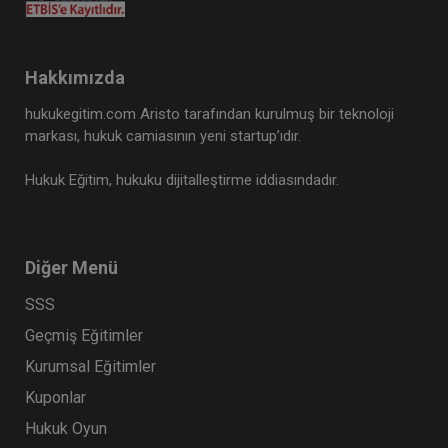
Hakkımızda
hukukegitim.com Aristo tarafından kurulmuş bir teknoloji
markası, hukuk camiasının yeni startup’ıdır.
Medeni Hukuka Giriş - III. Medeni Hukuku
Hukuk Eğitim, hukuku dijitalleştirme iddiasındadır.
Kongresi - I. Oturum
360 TL
Sepete Ekle
Diğer Menü
SSS
Tüketici Hukuku Enstitüsü
Geçmiş Eğitimler
Kurumsal Eğitimler
Kuponlar
Hukuk Oyun