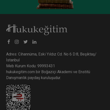
Kira Hukuku - III. Medeni Hukuku Kongresi - V.
Adres: Cihannüma, Eski Yıldız Cd. No 6 D:8, Beşiktaş/
Oturum
İstanbul
360 TL
Sepete Ekle
Meb Kurum Kodu: 99993431
hukukegitim.com bir Boğaziçi Akademi ve Enstitü
Danışmanlık paydaş kuruluşudur.
Tüketici Hukuku Enstitüsü