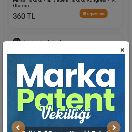
Miras Hukuku - III. Medeni Hukuku Kongresi - IX.
Oturum
360 TL
Sepete Ekle
Tüketici Hukuku Enstitüsü
×
Eğitmen Hakkında
Sosyal Medya
Medeni Usul Hukuku - III. Medeni Hukuku
Kongresi - X. Oturum
Önceki
Sonraki