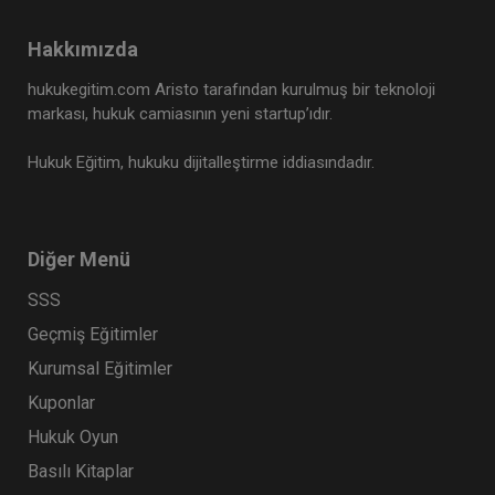
Tüketici Hukuku Enstitüsü
Hakkımızda
hukukegitim.com Aristo tarafından kurulmuş bir teknoloji
markası, hukuk camiasının yeni startup’ıdır.
Hukuk Eğitim, hukuku dijitalleştirme iddiasındadır.
Diğer Menü
SSS
Kira Hukuku - III. Medeni Hukuku Kongresi - V.
Oturum
Geçmiş Eğitimler
360 TL
Sepete Ekle
Kurumsal Eğitimler
Kuponlar
Hukuk Oyun
Tüketici Hukuku Enstitüsü
Basılı Kitaplar