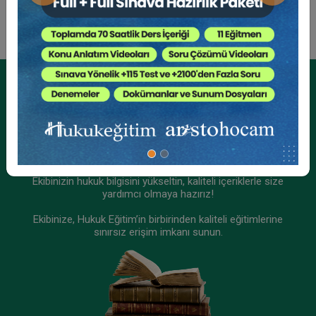
360 TL
Sepete Ekle
Tüketici Hukuku Enstitüsü
Kurumsal Üyelikler İçin
Kurumsal Teklif Alın
Ekibinizin hukuk bilgisini yükseltin, kaliteli içeriklerle size
yardımcı olmaya hazırız!
Ekibinize, Hukuk Eğitim’in birbirinden kaliteli eğitimlerine
sınırsız erişim imkanı sunun.
Taşınmaz Hukuku - III. Medeni Hukuku Kongresi
- VI. Oturum
360 TL
Sepete Ekle