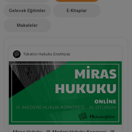
Makale Sayısı
Gelecek Eğitimler
E-Kitaplar
0
Makaleler
Tüketici Hukuku Enstitüsü