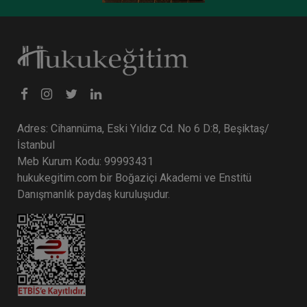
Tüketici Hukuku Enstitüsü
Adres: Cihannüma, Eski Yıldız Cd. No 6 D:8, Beşiktaş/
İstanbul
Meb Kurum Kodu: 99993431
hukukegitim.com bir Boğaziçi Akademi ve Enstitü
Danışmanlık paydaş kuruluşudur.
Ayni Haklar - III. Medeni Hukuku Kongresi - VII.
Oturum
360 TL
Sepete Ekle