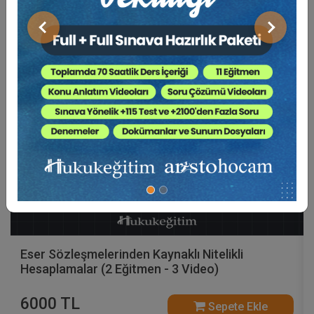
Video Eğitim Abonesi Ol: Sadece 5490 TL / Yıllık
Önceki
Sonraki
Hukuk Eğitim
Eser Sözleşmelerinden Kaynaklı Nitelikli
Hesaplamalar (2 Eğitmen - 3 Video)
6000 TL
Sepete Ekle