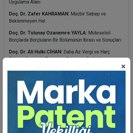
Uygulama Alanı
Doç. Dr. Zafer KAHRAMAN:
Mücbir Sebep ve
Beklenmeyen Hal
Doç. Dr. Tolunay Ozanemre YAYLA:
Müteselsil
Borçlarda Borçluların Bir Bölümünün İbrası ve Sonuçları
Doç. Dr. Ali Hulki CİHAN:
Daha Az Vergi ve Harç
Ödeme Amacıyla Taşınmaz Satışında Bedelde
×
Muvazaanın Varlığına B
BENZER VIDEO EĞITIMLER