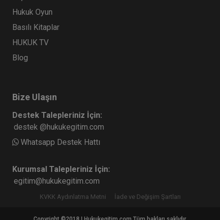
Hukuk Oyun
Basılı Kitaplar
HUKUK TV
Blog
Bize Ulaşın
Destek Talepleriniz İçin:
destek @hukukegitim.com
Whatsapp Destek Hattı
Kurumsal Talepleriniz İçin:
egitim@hukukegitim.com
KVKK Aydınlatma Metni
İade ve Değişim Şartları
Copyright ©2018 | Hukukegitim.com Tüm hakları saklıdır.