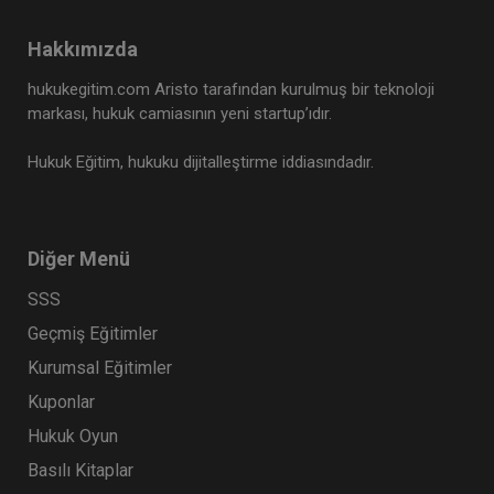
Tüketici Hukuku Enstitüsü
Hakkımızda
hukukegitim.com Aristo tarafından kurulmuş bir teknoloji
markası, hukuk camiasının yeni startup’ıdır.
Hukuk Eğitim, hukuku dijitalleştirme iddiasındadır.
Diğer Menü
SSS
Geçmiş Eğitimler
Ticaret Hukuku Kongresi - X. Oturum: KIYMETLİ
EVRAK Video Kaydı
Kurumsal Eğitimler
360 TL
Sepete Ekle
Kuponlar
Hukuk Oyun
Basılı Kitaplar