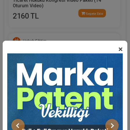
Ticaret Hukuku Kongresi Video Paketi (14
Oturum Video)
2160 TL
Sepete Ekle
Hukuk Eğitim
×
Eğitmen Hakkında
Sosyal Medya
Ticaret Hukuku Kongresi - V. Oturum: TTK ve
HMK ARASINDAKİ HUKUKİ İLİŞKİ Video Kaydı
Önceki
Sonraki