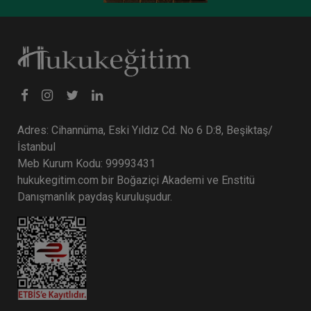
Tüketici Hukuku Enstitüsü
Adres: Cihannüma, Eski Yıldız Cd. No 6 D:8, Beşiktaş/
İstanbul
Meb Kurum Kodu: 99993431
hukukegitim.com bir Boğaziçi Akademi ve Enstitü
Danışmanlık paydaş kuruluşudur.
Ticaret Hukuku Kongresi - III. Oturum: FİKRİ
MÜLKİYET HUKUKU Video Kayıdı
360 TL
Sepete Ekle