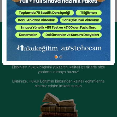
360 TL
Sepete Ekle
Tüketici Hukuku Enstitüsü
Kurumsal Üyelikler İçin
Kurumsal Teklif Alın
Ekibinizin hukuk bilgisini yükseltin, kaliteli içeriklerle size
yardımcı olmaya hazırız!
Ekibinize, Hukuk Eğitim’in birbirinden kaliteli eğitimlerine
sınırsız erişim imkanı sunun.
Ticaret Hukuku Kongresi - XIII. Oturum:
SERMAYE PİYASASI HUKUKU - I Video Kaydı
360 TL
Sepete Ekle