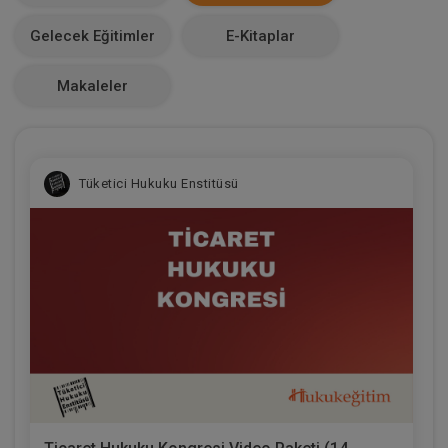
Makale Sayısı
Gelecek Eğitimler
E-Kitaplar
0
Makaleler
Tüketici Hukuku Enstitüsü