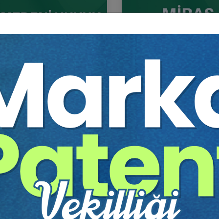
Medeni Hukuk Kongresi - Tüm
Miras Hukuku - 2 - IV. Me
umlar (11 Oturum)
Hukuk Kongresi - X. Otu
Sepete Ekle
Sep
60
360
TL
Tüketici Hukuku Enstitüsü
Tüketici Hukuku Enstitü