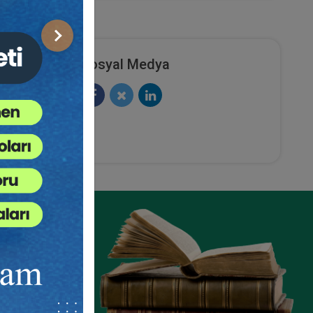
Sonraki
Sosyal Medya
Ayni Haklar - IV. Medeni Hukuk
deni
Kongresi - VI. Oturum
urum
ete Ekle
Sepete Ekle
360
TL
sü
Tüketici Hukuku Enstitüsü
ze
e