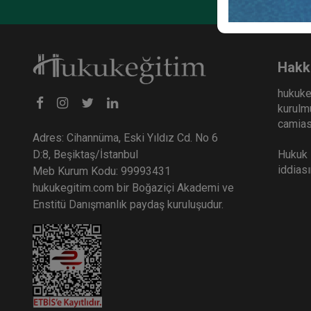
Taşı
Huku
36
Hakk
TL
hukuke
kurulmu
camiası
Adres: Cihannüma, Eski Yıldız Cd. No 6
Hukuk E
D:8, Beşiktaş/İstanbul
iddias
Meb Kurum Kodu: 99993431
hukukegitim.com bir Boğaziçi Akademi ve
Enstitü Danışmanlık paydaş kuruluşudur.
Kişil
Kongr