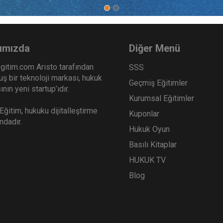
nmaz Hukuku - IV. Medeni
Çocuk Hukuku - IV. Mede
k Kongresi - VII. Oturum
Kongresi - V. Oturum
Sepete Ekle
Sep
0
360
ımızda
Diğer Menü
TL
gitim.com Aristo tarafından
SSS
ş bir teknoloji markası, hukuk
Geçmiş Eğitimler
nın yeni startup’ıdır.
Kurumsal Eğitimler
Tüketici Hukuku Enstitüsü
Tüketici Hukuku Enstitü
ğitim, hukuku dijitalleştirme
Kuponlar
ındadır.
Hukuk Oyun
Basılı Kitaplar
HUKUK TV
Blog
er Hukuku - IV. Medeni Hukuk
Mal Rejimleri Hukuku - IV
esi - I. Oturum
Hukuk Kongresi - IV. Otu