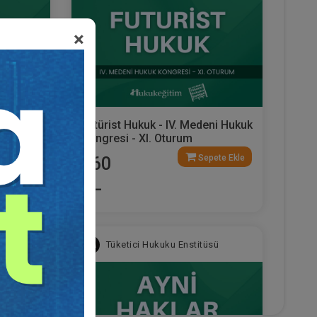
×
deni
Fütürist Hukuk - IV. Medeni Hukuk
rum
Kongresi - XI. Oturum
ete Ekle
Sepete Ekle
360
TL
sü
Tüketici Hukuku Enstitüsü