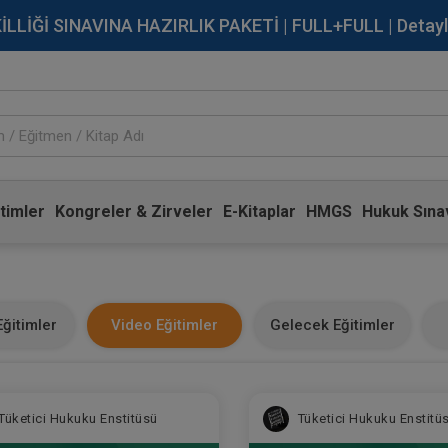
İĞİ SINAVINA HAZIRLIK PAKETİ | FULL+FULL | Detaylı Bi
timler
Kongreler & Zirveler
E-Kitaplar
HMGS
Hukuk Sınav
ğitimler
Video Eğitimler
Gelecek Eğitimler
Tüketici Hukuku Enstitüsü
Tüketici Hukuku Enstitü