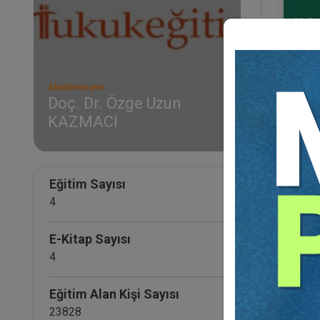
Akademisyen
Doç. Dr. Özge Uzun
KAZMACI
IV. 
Otur
21
TL
Eğitim Sayısı
4
E-Kitap Sayısı
4
Eğitim Alan Kişi Sayısı
23828