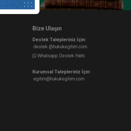
ni Hukuk
Boşanma Hukuku - IV. Medeni
Hukuk Kongresi - III. Oturum
ete Ekle
Sepete Ekle
360
Bize Ulaşın
TL
Destek Talepleriniz İçin:
destek @hukukegitim.com
Whatsapp Destek Hattı
sü
Tüketici Hukuku Enstitüsü
Kurumsal Talepleriniz İçin:
egitim@hukukegitim.com
. Medeni
Evlilik Hukuku - IV. Medeni Hukuk
rum
Kongresi - II. Oturum