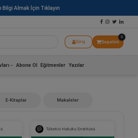
lgi Almak İçin Tıklayın
0
Sepetim
Giriş
ları
Abone Ol
Eğitmenler
Yazılar
E-Kitaplar
Makaleler
sü
Tüketici Hukuku Enstitüsü