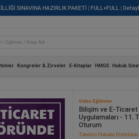
İĞİ SINAVINA HAZIRLIK PAKETİ | FULL+FULL | Detaylı Bi
timler
Kongreler & Zirveler
E-Kitaplar
HMGS
Hukuk Sınav
Video Eğitimler
Bilişim ve E-Ticare
Uygulamaları - 11. T
Oturum
Tüketici Hukuku Enstitüsü