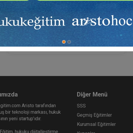
Sosyal Medya Kanalı İle Yapılan Kişilik Hakkı
İhlallerinin Özel Hukuk Bağlamında Korunması
Video Eğitimi
300 TL
Sepete Ekle
ımızda
Diğer Menü
gitim.com Aristo tarafından
SSS
ş bir teknoloji markası, hukuk
Geçmiş Eğitimler
nın yeni startup’ıdır.
Kurumsal Eğitimler
ğitim, hukuku dijitalleştirme