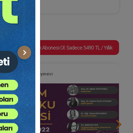
Video Eğitim Abonesi Ol: Sadece 5490 TL / Yıllık
Sonraki
Aristo Yayınevi