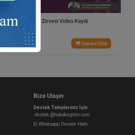
Bilişim Hukuku Zirvesi Video Kaydı
900 TL
Sepete Ekle
Bize Ulaşın
Destek Talepleriniz İçin:
destek @hukukegitim.com
Whatsapp Destek Hattı