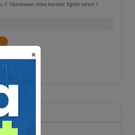
, II. Oturumunun video kaydıdır. Eğitim süresi 1
×
ilişim Hukuku