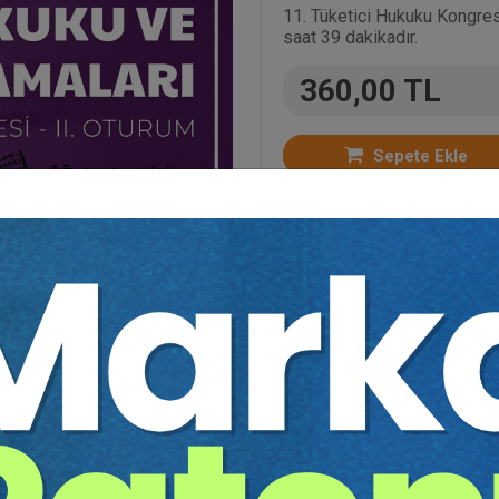
11. Tüketici Hukuku Kongresi
saat 39 dakikadır.
360,00 TL
Sepete Ekle
Bütün Video Eğitimler
,
Kongreler
,
Tüketici Hukuku
,
B
ıdır. Eğitim süresi 1 saat 39 dakikadır.