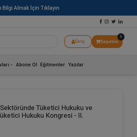
lgi Almak İçin Tıklayın
0
Sepetim
Giriş
ları
Abone Ol
Eğitmenler
Yazılar
t Sektöründe Tüketici Hukuku ve
üketici Hukuku Kongresi - II.