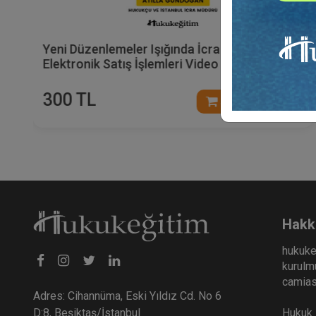
Yeni Düzenlemeler Işığında İcra Hukukunda
Elektronik Satış İşlemleri Video Eğitimi
300 TL
Sepete Ekle
Hakk
hukuke
kurulmu
camiası
Adres: Cihannüma, Eski Yıldız Cd. No 6
Hukuk E
D:8, Beşiktaş/İstanbul