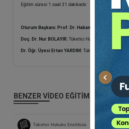
Eğitim süresi 1 saat 31 dakikadır.
Oturum Başkanı: Prof. Dr. Hakan PEKCANITEZ
Doç. Dr. Nur BOLAYIR:
Tüketici Hukuku Uyuşmazlıklar
Dr. Öğr. Üyesi Ertan YARDIM:
Tüketici Mahkemelerine
Önceki
BENZER VIDEO EĞITIMLER
Tüketici Hukuku Enstitüsü