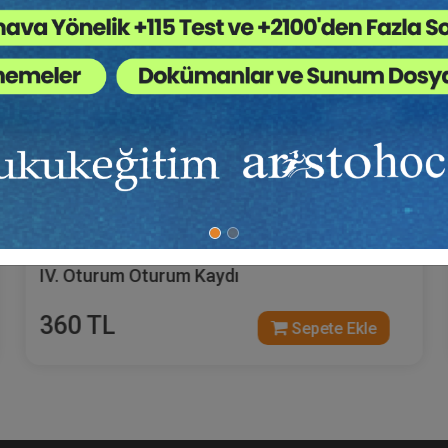
Futuri̇stler - XIII. Tüketi̇ci̇ Hukuku Kongresi̇ -
IV. Oturum Oturum Kaydı
360 TL
Sepete Ekle