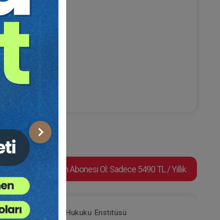
Sonraki
Video Eğitim Abonesi Ol: Sadece 5490 TL / Yıllık
Tüketici Hukuku Enstitüsü