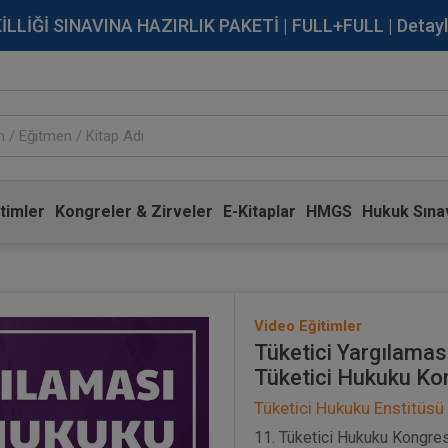
İĞİ SINAVINA HAZIRLIK PAKETİ | FULL+FULL | Detaylı Bi
timler
Kongreler & Zirveler
E-Kitaplar
HMGS
Hukuk Sınav
Video Eğitimler
Tüketici Yargılamas
Tüketici Hukuku Kon
Tüketici Hukuku Enstitüsü
11. Tüketici Hukuku Kongresi