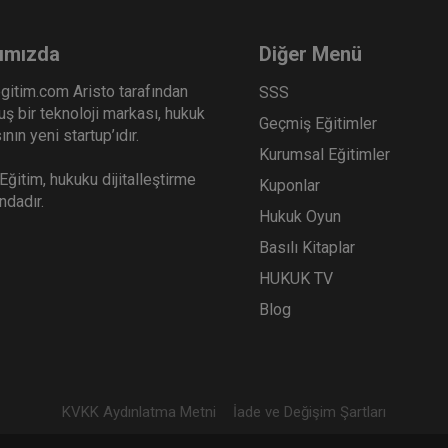
ımızda
Diğer Menü
gitim.com Aristo tarafından
SSS
ş bir teknoloji markası, hukuk
Geçmiş Eğitimler
nın yeni startup’ıdır.
Kurumsal Eğitimler
ğitim, hukuku dijitalleştirme
Kuponlar
ındadır.
Hukuk Oyun
Basılı Kitaplar
HUKUK TV
Blog
KVKK Aydınlatma Metni
İade ve Değişim Şartları