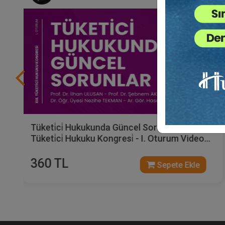
Tüketi̇ci̇ Hukukunda Güncel Sorunlar - XIII.
Tüketi̇ci̇ Hukuku Kongresi̇ - I. Oturum Video
Kaydı
360 TL
Sepete Ekle