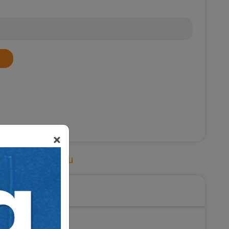
×
,
Tüketici Hukuku