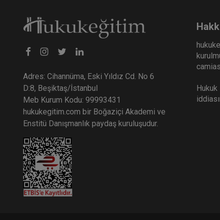
Hakk
hukuke
kurulmu
camiası
Adres: Cihannüma, Eski Yıldız Cd. No 6
Hukuk E
D:8, Beşiktaş/İstanbul
iddias
Meb Kurum Kodu: 99993431
hukukegitim.com bir Boğaziçi Akademi ve
Enstitü Danışmanlık paydaş kuruluşudur.