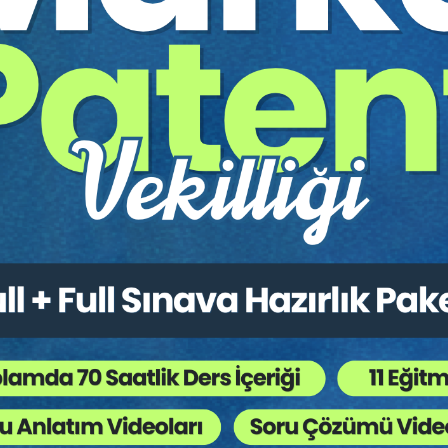
ında Zorunlu Arabuluculuk
 Erişimde Maddi Sınırlandırmalar
Tüketici Hukuku Enstitüsü