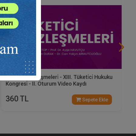
Tüketi̇ci̇ Sözleşmeleri̇ - XIII. Tüketi̇ci̇ Hukuku
Kongresi̇ - II. Oturum Video Kaydı
360 TL
Sepete Ekle