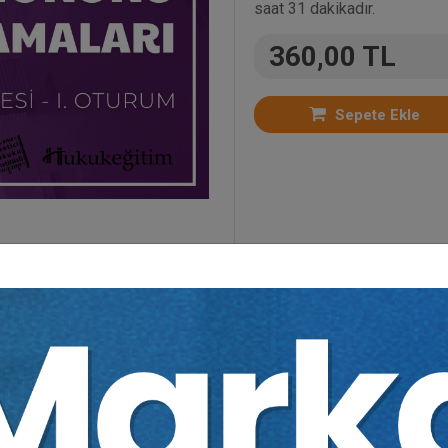
saat 31 dakikadır.
360,00 TL
Sepete Ekle
ün Video Eğitimler
,
Kongreler
,
Medeni Usul Hukuku
ıdır.