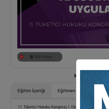
Ekli Dosya
Kategoriler:
Büt
Eğitim İçeriği
Eğitmen
11. Tüketici Hukuku Kongresi, I. Oturumunun video kayd