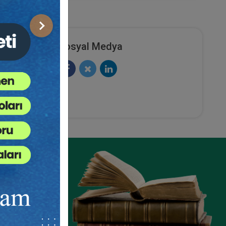
Sonraki
Sosyal Medya
alıkları
İş Sözleşmesi - III. İş Hukuku
V.
Kongresi - IV. Oturum
ete Ekle
Sepete Ekle
360
TL
sü
Tüketici Hukuku Enstitüsü
ze
e