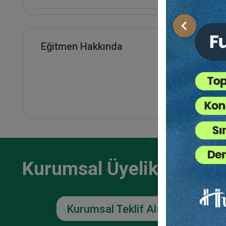
E-Kitap Alan Kişi Sayısı
Önceki
8
Eğitmen Hakkında
İşçil
Makale Sayısı
- 1 -
Otur
0
36
TL
Kurumsal Üyelikler İçin
Kurumsal Teklif Alın