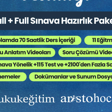
ik Alacakları ve Tazminatları
İş Kazaları ve Meslek Hast
 III. İş Hukuku Kongresi - VII.
- III. İş Hukuku Kongresi - 
um
Oturum
Sepete Ekle
Sep
0
360
TL
Tüketici Hukuku Enstitüsü
Tüketici Hukuku Enstitü
Ekibinizin hukuk bilgisini yükseltin, kaliteli içeriklerle si
yardımcı olmaya hazırız!
Ekibinize, Hukuk Eğitim’in birbirinden kaliteli eğitimlerin
sınırsız erişim imkanı sunun.