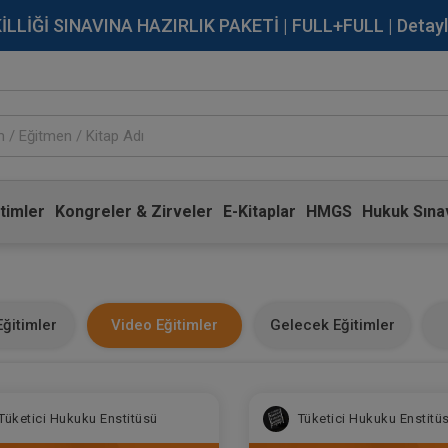
İĞİ SINAVINA HAZIRLIK PAKETİ | FULL+FULL | Detaylı Bi
timler
Kongreler & Zirveler
E-Kitaplar
HMGS
Hukuk Sınav
ğitimler
Video Eğitimler
Gelecek Eğitimler
Tüketici Hukuku Enstitüsü
Tüketici Hukuku Enstitü