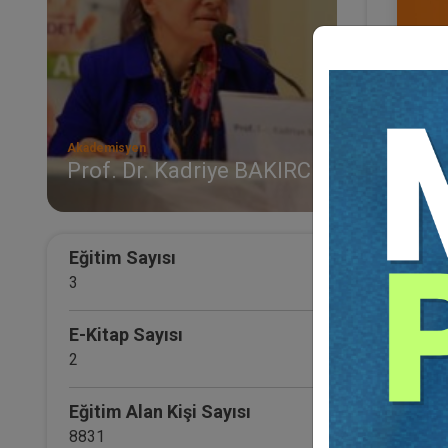
Akademisyen
Prof. Dr. Kadriye BAKIRCI
İşçil
- II -
Otur
36
TL
Eğitim Sayısı
3
E-Kitap Sayısı
2
Eğitim Alan Kişi Sayısı
8831