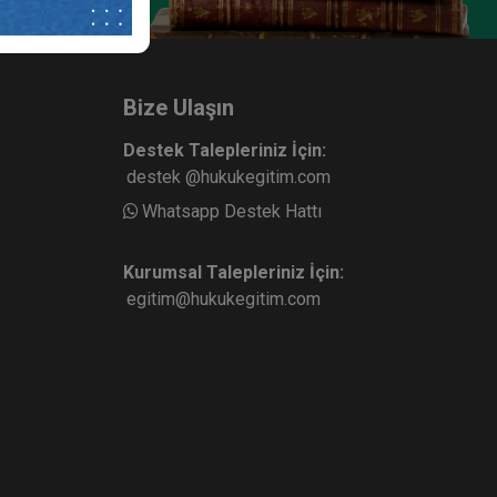
ukuku -
İş Hukukunda Genel Konular - III.
I. Oturum
İş Hukuku Kongresi - II. Oturum
ete Ekle
Sepete Ekle
360
Bize Ulaşın
TL
Destek Talepleriniz İçin:
destek @hukukegitim.com
Whatsapp Destek Hattı
Kurumsal Talepleriniz İçin:
egitim@hukukegitim.com