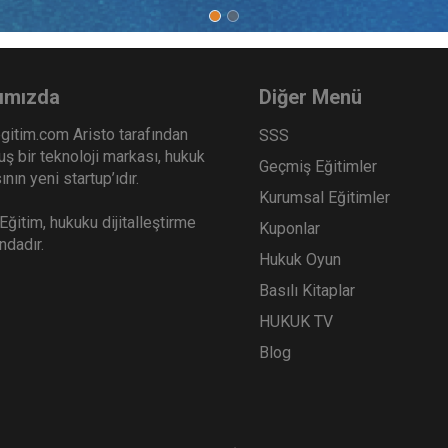
 İş Hukuku - III. İş Hukuku
İş Yargılaması ve Usul H
esi - III. Oturum
III. İş Hukuku Kongresi - 
Sepete Ekle
Sep
0
360
ımızda
Diğer Menü
TL
gitim.com Aristo tarafından
SSS
ş bir teknoloji markası, hukuk
Geçmiş Eğitimler
nın yeni startup’ıdır.
Kurumsal Eğitimler
ğitim, hukuku dijitalleştirme
Kuponlar
ındadır.
Hukuk Oyun
Basılı Kitaplar
HUKUK TV
Blog