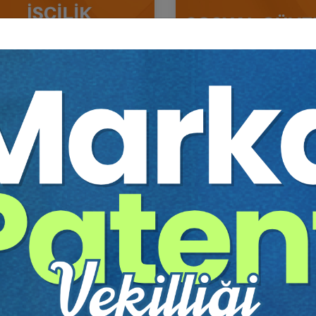
ik Alacakları ve Tazminatları
Sosyal Güvenlik Hukuku - I
 III. İş Hukuku Kongresi - VIII.
Hukuku Kongresi - VI. Ot
um
Sepete Ekle
Sep
0
360
TL
Tüketici Hukuku Enstitüsü
Tüketici Hukuku Enstitü