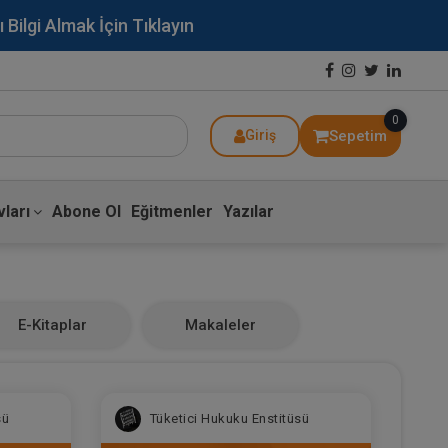
lgi Almak İçin Tıklayın
0
Sepetim
Giriş
ları
Abone Ol
Eğitmenler
Yazılar
E-Kitaplar
Makaleler
sü
Tüketici Hukuku Enstitüsü