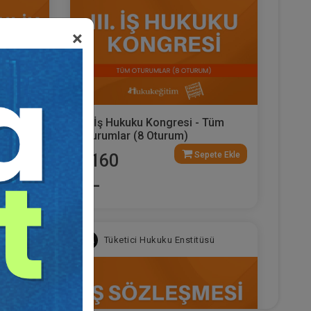
×
II. İş
III. İş Hukuku Kongresi - Tüm
urum
Oturumlar (8 Oturum)
ete Ekle
Sepete Ekle
2160
TL
sü
Tüketici Hukuku Enstitüsü