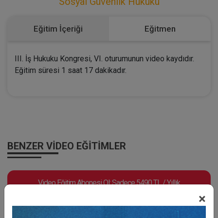
Sosyal Güvenlik Hukuku
Eğitim İçeriği
Eğitmen
III. İş Hukuku Kongresi, VI. oturumunun video kaydıdır.
Eğitim süresi 1 saat 17 dakikadır.
BENZER VIDEO EĞITIMLER
Video Eğitim Abonesi Ol: Sadece 5490 TL / Yıllık
×