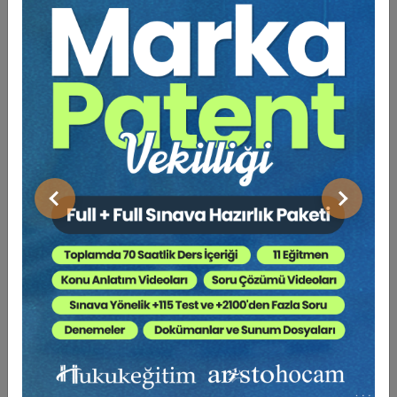
Tüketici Hukuku Enstitüsü
Önceki
Sonraki
Sosyal Güvenlik Hukuku - V. İş Hukuku Kongresi -
IV. Oturum Video Kaydı
360 TL
Sepete Ekle