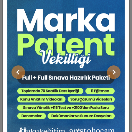
Tüketici Hukuku Enstitüsü
Önceki
Sonraki
Sosyal Güvenlik Hukuku - V. İş Hukuku Kongresi -
IV. Oturum Video Kaydı
360 TL
Sepete Ekle