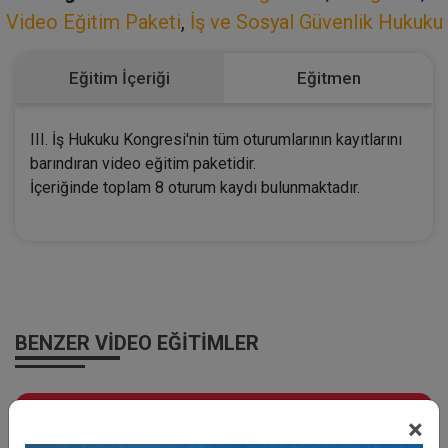
Video Eğitim Paketi
,
İş ve Sosyal Güvenlik Hukuku
Eğitim İçeriği
Eğitmen
III. İş Hukuku Kongresi'nin tüm oturumlarının kayıtlarını
barındıran video eğitim paketidir.
İçeriğinde toplam 8 oturum kaydı bulunmaktadır.
BENZER VIDEO EĞITIMLER
Video Eğitim Abonesi Ol: Sadece 5490 TL / Yıllık
×