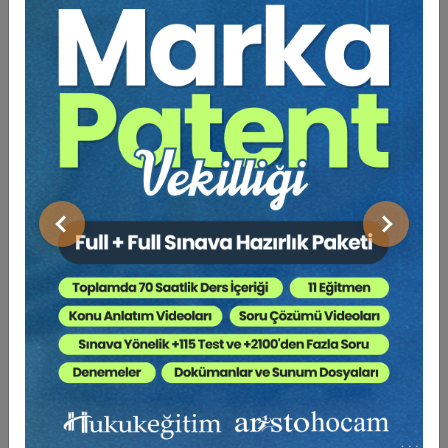
Tüketici Hukuku Enstitüsü
Önceki
Sonraki
Sosyal Güvenlik Hukuku - V. İş Hukuku Kongresi -
IV. Oturum Video Kaydı
360 TL
Sepete Ekle