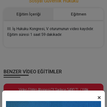
Sosyal Güvenlik Hukuku
Eğitim İçeriği
Eğitmen
III. İş Hukuku Kongresi, V. oturumunun video kaydıdır.
Eğitim süresi 1 saat 59 dakikadır.
BENZER VIDEO EĞITIMLER
Video Eğitim Abonesi Ol: Sadece 5490 TL / Yıllık
×