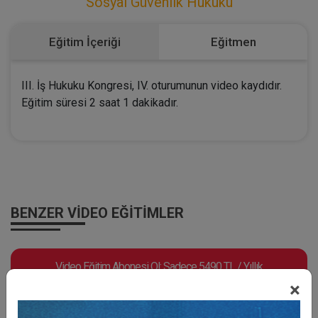
Sosyal Güvenlik Hukuku
Eğitim İçeriği
Eğitmen
III. İş Hukuku Kongresi, IV. oturumunun video kaydıdır.
Eğitim süresi 2 saat 1 dakikadır.
BENZER VIDEO EĞITIMLER
Video Eğitim Abonesi Ol: Sadece 5490 TL / Yıllık
×