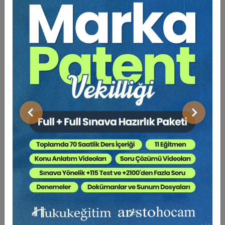
Tüketici Hukuku Enstitüsü
Önceki
Sonraki
Sosyal Güvenlik Hukuku - V. İş Hukuku Kongresi -
IV. Oturum Video Kaydı
360 TL
Sepete Ekle