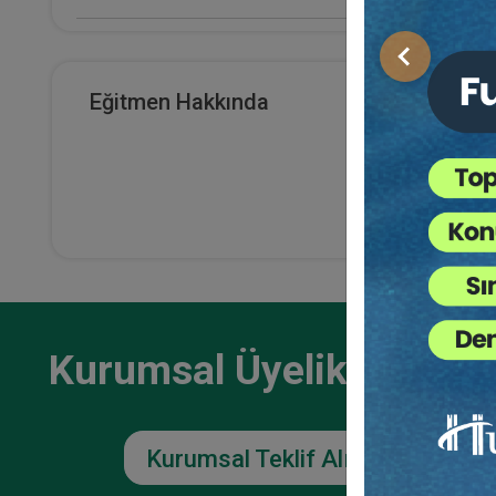
E-Kitap Alan Kişi Sayısı
Önceki
26
Eğitmen Hakkında
İşçil
Makale Sayısı
- 1 -
Otur
0
36
TL
Kurumsal Üyelikler İçin
Kurumsal Teklif Alın