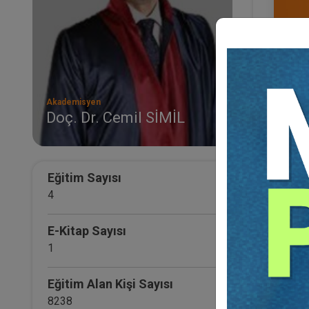
Akademisyen
Doç. Dr. Cemil SİMİL
İşçil
- II -
Otur
36
TL
Eğitim Sayısı
4
E-Kitap Sayısı
1
Eğitim Alan Kişi Sayısı
8238