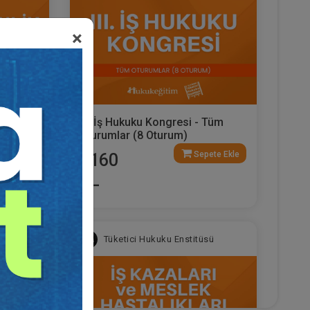
×
II. İş
III. İş Hukuku Kongresi - Tüm
urum
Oturumlar (8 Oturum)
ete Ekle
Sepete Ekle
2160
TL
sü
Tüketici Hukuku Enstitüsü