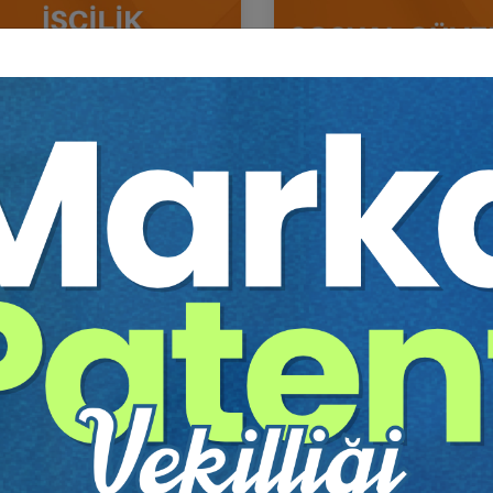
ik Alacakları ve Tazminatları
Sosyal Güvenlik Hukuku - I
 III. İş Hukuku Kongresi - VIII.
Hukuku Kongresi - VI. Ot
um
Sepete Ekle
Sep
0
360
TL
Tüketici Hukuku Enstitüsü
Tüketici Hukuku Enstitü