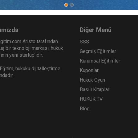
 İş Hukuku - III. İş Hukuku
İş Yargılaması ve Usul H
esi - III. Oturum
III. İş Hukuku Kongresi - 
Sepete Ekle
Sep
0
360
ımızda
Diğer Menü
TL
gitim.com Aristo tarafından
SSS
ş bir teknoloji markası, hukuk
Geçmiş Eğitimler
nın yeni startup’ıdır.
Kurumsal Eğitimler
Hukuk Eğitim
Aristo Yayınevi
ğitim, hukuku dijitalleştirme
Kuponlar
ındadır.
Hukuk Oyun
Basılı Kitaplar
HUKUK TV
Blog
 İflas Hukukunda Güncel
Mal Rejimleri Zirvesi Vid
leler 2023 (2 Oturum)