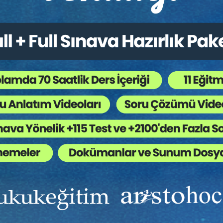
ik Alacakları ve Tazminatları
İş Sözleşmesi - III. İş Hu
 III. İş Hukuku Kongresi - VII.
Kongresi - IV. Oturum
um
Sepete Ekle
Sep
0
360
TL
Tüketici Hukuku Enstitüsü
Tüketici Hukuku Enstitü
Ekibinizin hukuk bilgisini yükseltin, kaliteli içeriklerle si
yardımcı olmaya hazırız!
Ekibinize, Hukuk Eğitim’in birbirinden kaliteli eğitimlerin
sınırsız erişim imkanı sunun.