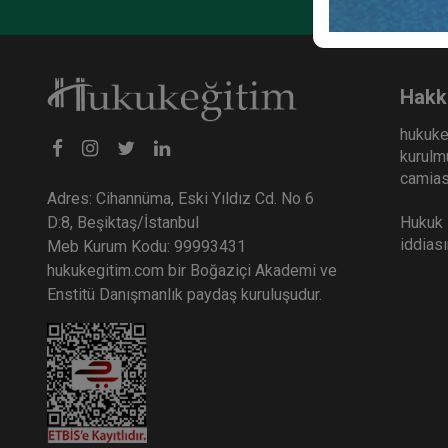
Toplu
Kongr
36
Hakk
TL
hukuke
kurulmu
camiası
Adres: Cihannüma, Eski Yıldız Cd. No 6
Hukuk E
D:8, Beşiktaş/İstanbul
iddias
Meb Kurum Kodu: 99993431
hukukegitim.com bir Boğaziçi Akademi ve
Enstitü Danışmanlık paydaş kuruluşudur.
İcra
Mese