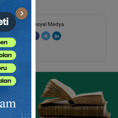
Sonraki
Sosyal Medya
kuku
İş Kazaları ve Meslek Hastalıkları
- III. İş Hukuku Kongresi - V.
Oturum
ete Ekle
Sepete Ekle
360
TL
sü
Tüketici Hukuku Enstitüsü
ze
e