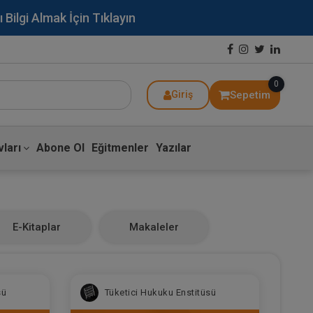
lgi Almak İçin Tıklayın
0
Sepetim
Giriş
ları
Abone Ol
Eğitmenler
Yazılar
E-Kitaplar
Makaleler
sü
Tüketici Hukuku Enstitüsü