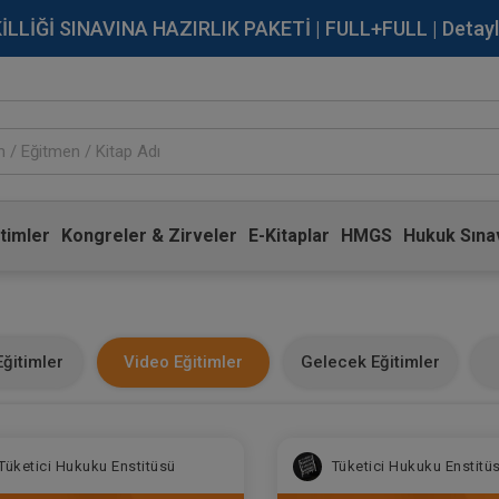
İĞİ SINAVINA HAZIRLIK PAKETİ | FULL+FULL | Detaylı Bi
timler
Kongreler & Zirveler
E-Kitaplar
HMGS
Hukuk Sınav
ğitimler
Video Eğitimler
Gelecek Eğitimler
Tüketici Hukuku Enstitüsü
Tüketici Hukuku Enstitü