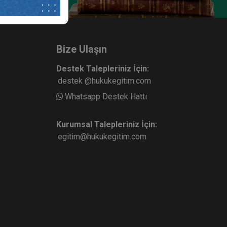
ukuku -
İş Hukukunda Genel Konular - III.
I. Oturum
İş Hukuku Kongresi - II. Oturum
ete Ekle
Sepete Ekle
360
Bize Ulaşın
TL
Destek Talepleriniz İçin:
destek @hukukegitim.com
Whatsapp Destek Hattı
Kurumsal Talepleriniz İçin:
egitim@hukukegitim.com
eo Kaydı