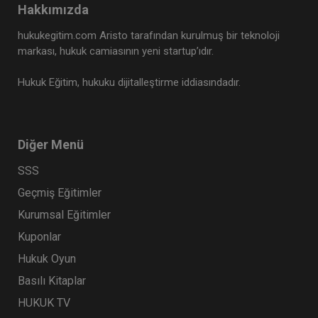
Hakkımızda
Tüketici Hukuku Enstitüsü
hukukegitim.com Aristo tarafından kurulmuş bir teknoloji
markası, hukuk camiasının yeni startup’ıdır.
Hukuk Eğitim, hukuku dijitalleştirme iddiasındadır.
Diğer Menü
SSS
Geçmiş Eğitimler
Kat Mülkiyeti ve Kentsel Dönüşüm Hukuku - IV.
Kurumsal Eğitimler
Medeni Hukuk Kongresi - VIII. Oturum
Kuponlar
360 TL
Sepete Ekle
Hukuk Oyun
Basılı Kitaplar
HUKUK TV
Tüketici Hukuku Enstitüsü