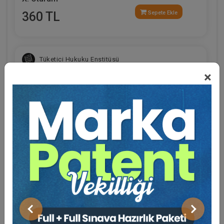
360 TL
Sepete Ekle
Tüketici Hukuku Enstitüsü
×
Eğitmen Hakkında
Sosyal Medya
Fütürist Hukuk - IV. Medeni Hukuk Kongresi - XI.
Oturum
Önceki
Sonraki
360 TL
Sepete Ekle