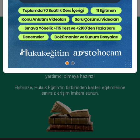
Tüketici Hukuku Enstitüsü
Kurumsal Üyelikler İçin
Kurumsal Teklif Alın
Ekibinizin hukuk bilgisini yükseltin, kaliteli içeriklerle size
yardımcı olmaya hazırız!
Ekibinize, Hukuk Eğitim’in birbirinden kaliteli eğitimlerine
sınırsız erişim imkanı sunun.
Miras Hukuku - 1 - IV. Medeni Hukuk Kongresi -
IX. Oturum
360 TL
Sepete Ekle