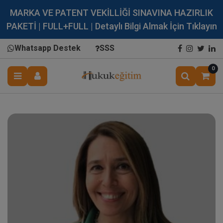
MARKA VE PATENT VEKİLLİĞİ SINAVINA HAZIRLIK
PAKETİ | FULL+FULL | Detaylı Bilgi Almak İçin Tıklayın
Whatsapp Destek
SSS
0