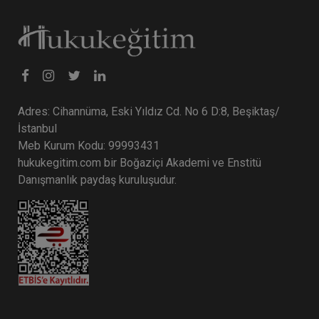
Tüketici Hukuku Enstitüsü
Adres: Cihannüma, Eski Yıldız Cd. No 6 D:8, Beşiktaş/
İstanbul
Meb Kurum Kodu: 99993431
hukukegitim.com bir Boğaziçi Akademi ve Enstitü
Danışmanlık paydaş kuruluşudur.
IV. Medeni Hukuk Kongresi - Tüm Oturumlar (11
Oturum)
2160 TL
Sepete Ekle