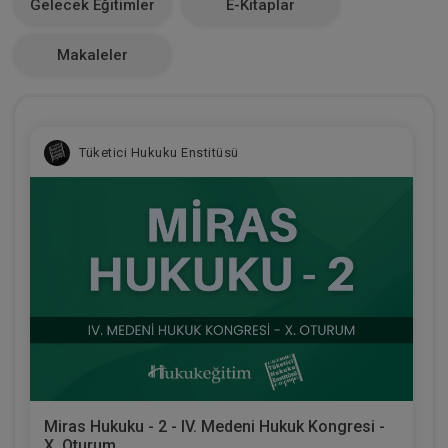
Gelecek Eğitimler
E-Kitaplar
0
Makaleler
Tüketici Hukuku Enstitüsü
Miras Hukuku - 2 - IV. Medeni Hukuk Kongresi -
X. Oturum