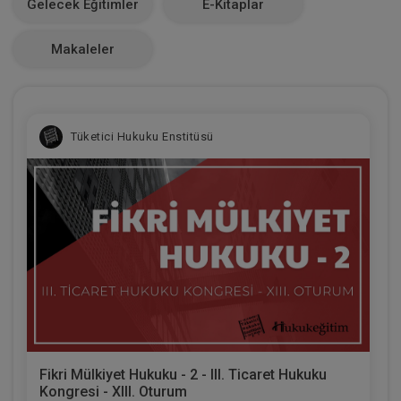
Gelecek Eğitimler
E-Kitaplar
0
Makaleler
Tüketici Hukuku Enstitüsü
Fikri Mülkiyet Hukuku - 2 - III. Ticaret Hukuku
Kongresi - XIII. Oturum