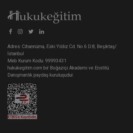
Tüketici Hukuku Enstitüsü
Adres: Cihannüma, Eski Yıldız Cd. No 6 D:8, Beşiktaş/
İstanbul
Meb Kurum Kodu: 99993431
hukukegitim.com bir Boğaziçi Akademi ve Enstitü
Danışmanlık paydaş kuruluşudur.
Fikri Mülkiyet Hukuku - 1 - III. Ticaret Hukuku
Kongresi - XII. Oturum
360 TL
Sepete Ekle
Tüketici Hukuku Enstitüsü