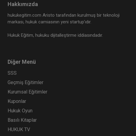
Hakkımızda
hukukegitim.com Aristo tarafından kurulmuş bir teknoloji
markası, hukuk camiasının yeni startup’ıdır.
Hukuk Eğitim, hukuku dijitalleştirme iddiasındadır.
Diğer Menü
SSS
Kıymetli Evrak Hukuku - III. Ticaret Hukuku
Kongresi - IX. Oturum
Geçmiş Eğitimler
360 TL
Sepete Ekle
Kurumsal Eğitimler
Kuponlar
Hukuk Oyun
Tüketici Hukuku Enstitüsü
Basılı Kitaplar
HUKUK TV