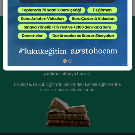
Tüketici Hukuku Enstitüsü
Kurumsal Üyelikler İçin
Kurumsal Teklif Alın
Ekibinizin hukuk bilgisini yükseltin, kaliteli içeriklerle size
yardımcı olmaya hazırız!
Ekibinize, Hukuk Eğitim’in birbirinden kaliteli eğitimlerine
sınırsız erişim imkanı sunun.
III. Ticaret Hukuku Kongresi Tüm Oturumları
Video Kaydı (13 Oturum)
2160 TL
Sepete Ekle