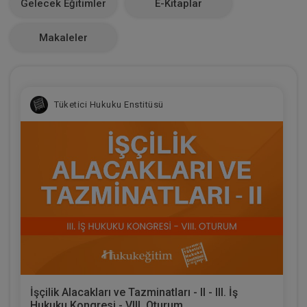
Gelecek Eğitimler
E-Kitaplar
0
Makaleler
Tüketici Hukuku Enstitüsü
İşçilik Alacakları ve Tazminatları - II - III. İş
Hukuku Kongresi - VIII. Oturum