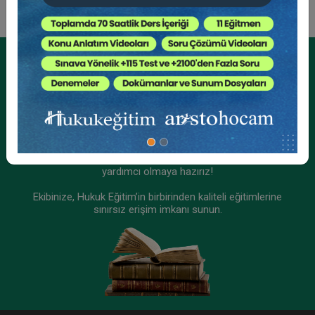
Tüketici Hukuku Enstitüsü
Kurumsal Üyelikler İçin
Kurumsal Teklif Alın
Ekibinizin hukuk bilgisini yükseltin, kaliteli içeriklerle size
yardımcı olmaya hazırız!
Ekibinize, Hukuk Eğitim’in birbirinden kaliteli eğitimlerine
sınırsız erişim imkanı sunun.
III. İş Hukuku Kongresi - Tüm Oturumlar (8
Oturum)
2160 TL
Sepete Ekle