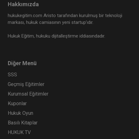
Hakkımızda
Tüketici Hukuku Enstitüsü
hukukegitim.com Aristo tarafından kurulmuş bir teknoloji
markası, hukuk camiasının yeni startup’ıdır.
Hukuk Eğitim, hukuku dijitalleştirme iddiasındadır.
Diğer Menü
SSS
Geçmiş Eğitimler
İş Kazaları ve Meslek Hastalıkları - III. İş Hukuku
Kurumsal Eğitimler
Kongresi - V. Oturum
Kuponlar
360 TL
Sepete Ekle
Hukuk Oyun
Basılı Kitaplar
HUKUK TV
Tüketici Hukuku Enstitüsü