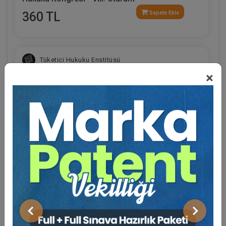
360 TL
Sepete Ekle
Tüketici Hukuku Enstitüsü
×
Eğitmen Hakkında
Sosyal Medya
Sosyal Güvenlik Hukuku - III. İş Hukuku Kongresi
- VI. Oturum
Önceki
Sonraki
360 TL
Sepete Ekle