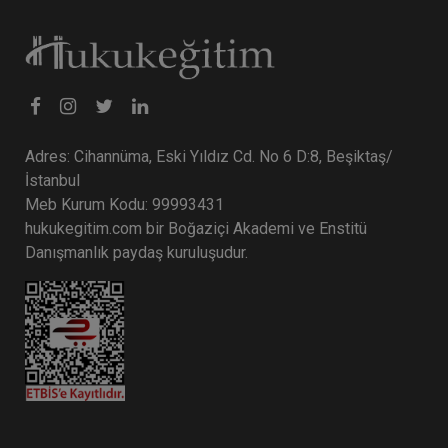
Tüketici Hukuku Enstitüsü
Adres: Cihannüma, Eski Yıldız Cd. No 6 D:8, Beşiktaş/
İstanbul
Meb Kurum Kodu: 99993431
hukukegitim.com bir Boğaziçi Akademi ve Enstitü
Danışmanlık paydaş kuruluşudur.
İşçilik Alacakları ve Tazminatları - 1 - III. İş
Hukuku Kongresi - VII. Oturum
360 TL
Sepete Ekle