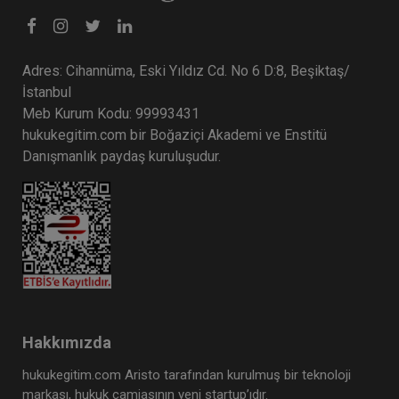
Adres: Cihannüma, Eski Yıldız Cd. No 6 D:8, Beşiktaş/
Ticari İşletme Hukuku - 2 - IV. Ticaret Hukuku
Kongresi - III. Oturum
İstanbul
Meb Kurum Kodu: 99993431
360 TL
Sepete Ekle
hukukegitim.com bir Boğaziçi Akademi ve Enstitü
Danışmanlık paydaş kuruluşudur.
Tüketici Hukuku Enstitüsü
Hakkımızda
hukukegitim.com Aristo tarafından kurulmuş bir teknoloji
markası, hukuk camiasının yeni startup’ıdır.