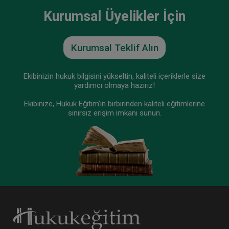
Kurumsal Üyelikler İçin
Kurumsal Teklif Alın
Ticari İşletme Hukuku - 1 - IV. Ticaret Hukuku
Kongresi - II. Oturum
Ekibinizin hukuk bilgisini yükseltin, kaliteli içeriklerle size
360 TL
Sepete Ekle
yardımcı olmaya hazırız!
Ekibinize, Hukuk Eğitim’in birbirinden kaliteli eğitimlerine
sınırsız erişim imkanı sunun.
Tüketici Hukuku Enstitüsü