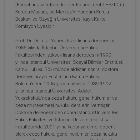
(Forschungszentrum für deutsches Recht –FZfDR-)
Kurucu Müdürü, bu Merkez’in Yönetim Kurulu
Başkanı ve Özyeğin Üniversitesi Kayıt Kalite
Komisyon Üyesidir.
Tüketici Hukuku Enstitüsü
Prof. Dr. Dr. h. c. Yener Ünver lisans derecesini
1986 yılında İstanbul Üniversitesi Hukuk
Fakültesi’nden, yüksek lisans derecesini 1990
yılında İstanbul Üniversitesi Sosyal Bilimler Enstitüsü
Kamu Hukuku Bölümü’nde aldıktan sonra, doktora
derecesini aynı Enstitü’nün Kamu Hukuku
Bölümü’nden 1996 yılında almıştır. 1989-1992
yıllarında İstanbul Üniversitesi Adalet
Yüksekokulu’nda ceza hukuku genel hükümler ve
ceza muhakemesi hukuku derslerini vermiştir.
Sermaye Piyasası Hukuku - IV. Ticaret Hukuku
Doktora derecesinden sonra İstanbul Üniversitesi
Kongresi - XII. Oturum
Hukuk Fakültesi ve İstanbul Üniversitesi İktisat
Fakültesi’nde 2001 yılına kadar yardımcı doçent
360 TL
Sepete Ekle
olarak ceza hukuku genel hükümler, ceza hukuku