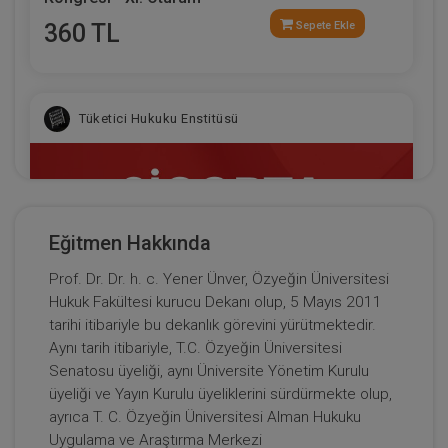
360 TL
Sepete Ekle
Tüketici Hukuku Enstitüsü
Eğitmen Hakkında
Prof. Dr. Dr. h. c. Yener Ünver, Özyeğin Üniversitesi
Hukuk Fakültesi kurucu Dekanı olup, 5 Mayıs 2011
tarihi itibariyle bu dekanlık görevini yürütmektedir.
Aynı tarih itibariyle, T.C. Özyeğin Üniversitesi
Senatosu üyeliği, aynı Üniversite Yönetim Kurulu
Sigorta Hukuku - IV. Ticaret Hukuku Kongresi -
üyeliği ve Yayın Kurulu üyeliklerini sürdürmekte olup,
IX. Oturum
ayrıca T. C. Özyeğin Üniversitesi Alman Hukuku
Uygulama ve Araştırma Merkezi
360 TL
Sepete Ekle