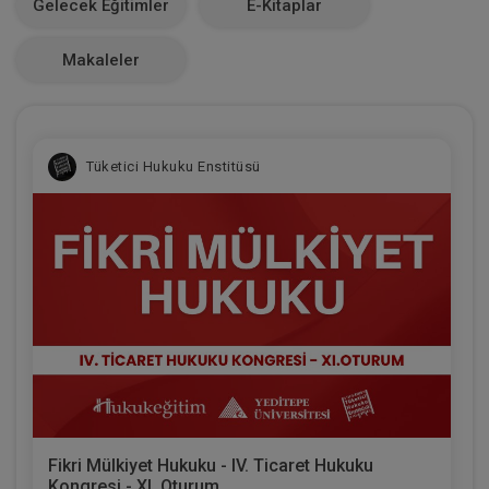
Gelecek Eğitimler
E-Kitaplar
0
Makaleler
Tüketici Hukuku Enstitüsü
Fikri Mülkiyet Hukuku - IV. Ticaret Hukuku
Kongresi - XI. Oturum