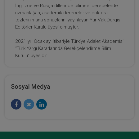
İngilizce ve Rusça dillerinde bilimsel derecelerde
uzmanlaşan, akademik dereceler ve doktora
tezlerinin ana sonuçlarını yayınlayan Yur-Vak Dergisi
Editörler Kurulu üyesi olmuştur.
2021 yılı Ocak ayı itibariyle Türkiye Adalet Akademisi
Anonim Şirketler - 1 - IV. Ticaret Hukuku
“Türk Yargı Kararlarında Gerekçelendirme Bilim
Kongresi - VI. Oturum
Kurulu” üyesidir.
360 TL
Sepete Ekle
Sosyal Medya
Tüketici Hukuku Enstitüsü