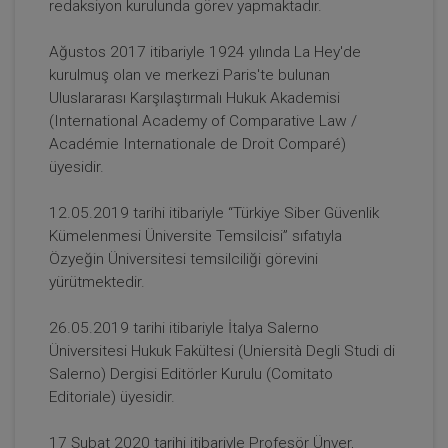
redaksiyon kurulunda görev yapmaktadır.
Ağustos 2017 itibariyle 1924 yılında La Hey'de
kurulmuş olan ve merkezi Paris'te bulunan
Uluslararası Karşılaştırmalı Hukuk Akademisi
(International Academy of Comparative Law /
Académie Internationale de Droit Comparé)
üyesidir.
Anonim Şirketler - 3 - IV. Ticaret Hukuku
Kongresi - VIII. Oturum
12.05.2019 tarihi itibariyle “Türkiye Siber Güvenlik
360 TL
Sepete Ekle
Kümelenmesi Üniversite Temsilcisi” sıfatıyla
Özyeğin Üniversitesi temsilciliği görevini
yürütmektedir.
Tüketici Hukuku Enstitüsü
26.05.2019 tarihi itibariyle İtalya Salerno
Üniversitesi Hukuk Fakültesi (Uniersità Degli Studi di
Salerno) Dergisi Editörler Kurulu (Comitato
Editoriale) üyesidir.
17 Şubat 2020 tarihi itibariyle Profesör Ünver,