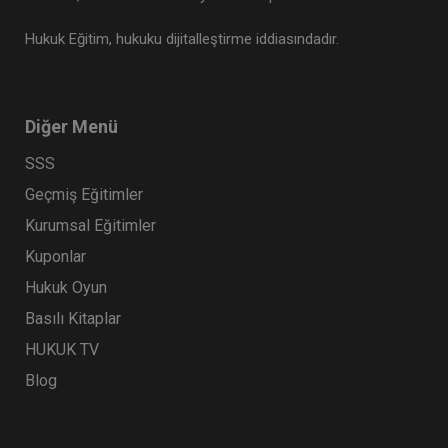
Hukuk Eğitim, hukuku dijitalleştirme iddiasındadır.
Rekabet Hukuku - IV. Ticaret Hukuku Kongresi - I.
Oturum
360 TL
Sepete Ekle
Diğer Menü
SSS
Tüketici Hukuku Enstitüsü
Geçmiş Eğitimler
Kurumsal Eğitimler
Kuponlar
Hukuk Oyun
Basılı Kitaplar
HUKUK TV
Blog