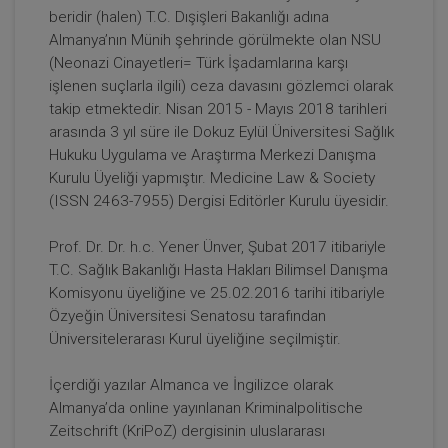
beridir (halen) T.C. Dışişleri Bakanlığı adına
Almanya’nın Münih şehrinde görülmekte olan NSU
(Neonazi Cinayetleri= Türk İşadamlarına karşı
işlenen suçlarla ilgili) ceza davasını gözlemci olarak
takip etmektedir. Nisan 2015 - Mayıs 2018 tarihleri
arasında 3 yıl süre ile Dokuz Eylül Üniversitesi Sağlık
Hukuku Uygulama ve Araştırma Merkezi Danışma
Kurulu Üyeliği yapmıştır. Medicine Law & Society
(ISSN 2463-7955) Dergisi Editörler Kurulu üyesidir.
Şirketler Hukuku - 2 - IV. Ticaret Hukuku
Kongresi - V. Oturum
Prof. Dr. Dr. h.c. Yener Ünver, Şubat 2017 itibariyle
360 TL
Sepete Ekle
T.C. Sağlık Bakanlığı Hasta Hakları Bilimsel Danışma
Komisyonu üyeliğine ve 25.02.2016 tarihi itibariyle
Özyeğin Üniversitesi Senatosu tarafından
Üniversitelerarası Kurul üyeliğine seçilmiştir.
Tüketici Hukuku Enstitüsü
İçerdiği yazılar Almanca ve İngilizce olarak
Almanya’da online yayınlanan Kriminalpolitische
Zeitschrift (KriPoZ) dergisinin uluslararası