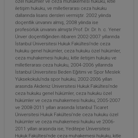
özel hükümler ve ceza muhakemesi hukuku, kitle
iletişim hukuku, ve milletlerarası ceza hukuku
dallarında lisans dersleri vermiştir. 2002 yılında
Tüketici Hukuku Enstitüsü
doçentlik ünvanını almış, 2008 yılında ise
profesörlük ünvanını almıştır.Prof. Dr. Dr. h. c. Yener
Ünver doçentliğinden itibaren 2002-2007 yıllarında
İstanbul Üniversitesi Hukuk Fakültesi’nde ceza
hukuku genel hükümler, ceza hukuku özel hükümler,
ceza muhakemesi hukuku, kitle iletişim hukuku ve
milletlerarası ceza hukuku, 2004-2006 yıllarında
İstanbul Üniversitesi Beden Eğitimi ve Spor Meslek
Yüksekokulu’nda spor hukuku, 2002-2006 yılları
arasında Akdeniz Üniversitesi Hukuk Fakültesi’nde
ceza hukuku genel hükümler, ceza hukuku özel
Limited Şirketler - IV. Ticaret Hukuku Kongresi -
hükümler ve ceza muhakemesi hukuku, 2005-2007
X. Oturum
ve 2008-2011 yılları arasında İstanbul Ticaret
360 TL
Sepete Ekle
Üniversitesi Hukuk Fakültesi’nde ceza hukuku özel
hükümler ve ceza muhakemesi hukuku ve 2006-
2011 yılları arasında ise, Yeditepe Üniversitesi
Hukuk Fakültesi’nde ceza muhakemesi hukuku, kitle