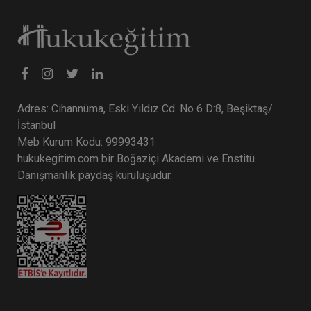
Tüketici Hukuku Enstitüsü
Adres: Cihannüma, Eski Yıldız Cd. No 6 D:8, Beşiktaş/
İstanbul
Meb Kurum Kodu: 99993431
hukukegitim.com bir Boğaziçi Akademi ve Enstitü
Danışmanlık paydaş kuruluşudur.
Sosyal Güvenlik Hukuku - III. İş Hukuku Kongresi
- VI. Oturum
360 TL
Sepete Ekle