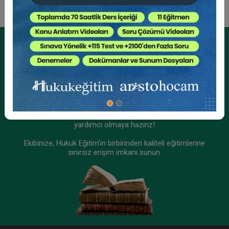
Tüketici Hukuku Enstitüsü
Kurumsal Üyelikler İçin
Kurumsal Teklif Alın
Ekibinizin hukuk bilgisini yükseltin, kaliteli içeriklerle size
yardımcı olmaya hazırız!
Ekibinize, Hukuk Eğitim’in birbirinden kaliteli eğitimlerine
sınırsız erişim imkanı sunun.
İşçilik Alacakları ve Tazminatları - II - III. İş
Hukuku Kongresi - VIII. Oturum
360 TL
Sepete Ekle