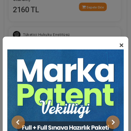
2160 TL
Sepete Ekle
Tüketici Hukuku Enstitüsü
×
Eğitmen Hakkında
Sosyal Medya
İşçilik Alacakları ve Tazminatları - 1 - III. İş
Hukuku Kongresi - VII. Oturum
Önceki
Sonraki
360 TL
Sepete Ekle