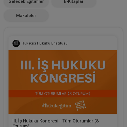
Gelecek Eğitimler
E-Kitaplar
0
Makaleler
Tüketici Hukuku Enstitüsü
III. İş Hukuku Kongresi - Tüm Oturumlar (8
Oturum)