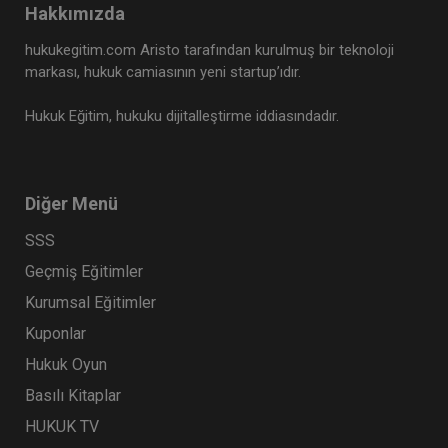
Hakkımızda
Tüketici Hukuku Enstitüsü
hukukegitim.com Aristo tarafından kurulmuş bir teknoloji
markası, hukuk camiasının yeni startup’ıdır.
Hukuk Eğitim, hukuku dijitalleştirme iddiasındadır.
Diğer Menü
SSS
Geçmiş Eğitimler
İş Kazaları ve Meslek Hastalıkları - III. İş Hukuku
Kurumsal Eğitimler
Kongresi - V. Oturum
Kuponlar
360 TL
Sepete Ekle
Hukuk Oyun
Basılı Kitaplar
HUKUK TV
Tüketici Hukuku Enstitüsü