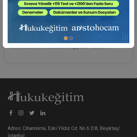
kamuoyunda daha çok bilinen ismiyle üç ebeveynli bebek-
üremeye yardımcı teknolojiler ve bilhassa manipüle edilmiş
mitokondri kullanılarak, iki kadının ve bir erkeğin genetik
materyalleri ile doğan bebeklerdir.
Anahtar Sözcükler
: Üç ebeveynli bebek; Yapay Döllenme,
Mitokondri Nakli Mitokondri Değiştirme Tedavisi
Adres: Cihannüma, Eski Yıldız Cd. No 6 D:8, Beşiktaş/
İstanbul