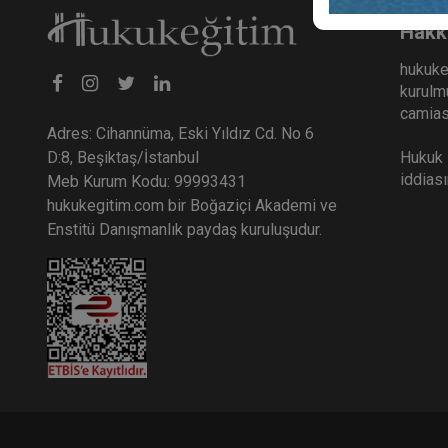
Hakk
hukuke
kurulmu
camiası
Adres: Cihannüma, Eski Yıldız Cd. No 6
Hukuk E
D:8, Beşiktaş/İstanbul
iddias
Meb Kurum Kodu: 99993431
hukukegitim.com bir Boğaziçi Akademi ve
Enstitü Danışmanlık paydaş kuruluşudur.