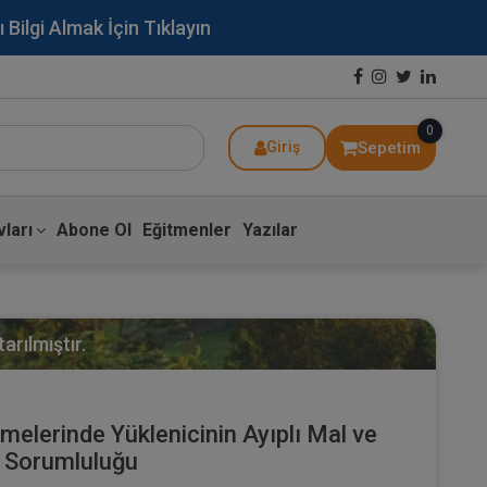
lgi Almak İçin Tıklayın
0
Sepetim
Giriş
ları
Abone Ol
Eğitmenler
Yazılar
arılmıştır.
elerinde Yüklenicinin Ayıplı Mal ve
 Sorumluluğu