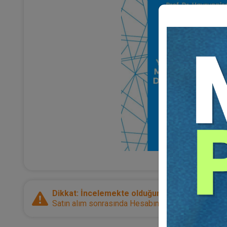
Dikkat: İncelemekte olduğunuz ürün bir e-kitap
Satın alım sonrasında Hesabım sayfanız üzerinden d