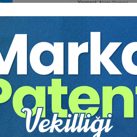
Yayınevi:
Aristo Yayınevi
Yazar:
Prof. Dr. Hayrunnisa
Sayfa Sayısı:
57
Yayın Tarihi:
23.05.2023
Baskı:
1
Tür:
E-kitap
Basılı Olsaydı Fiyatı:
80,00
48,00 T
80,00 TL
Sepete Ekle
tır.
irekt olarak ulaşabilir ve cihazlarınızdan okuyabilirsiniz. Adresi