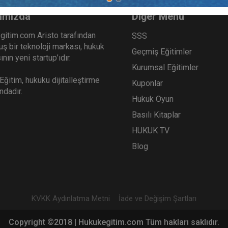
ımızda
Diğer Menü
gitim.com Aristo tarafından
SSS
ş bir teknoloji markası, hukuk
Geçmiş Eğitimler
nın yeni startup’ıdır.
Kurumsal Eğitimler
ğitim, hukuku dijitalleştirme
Kuponlar
ındadır.
Hukuk Oyun
Basılı Kitaplar
HUKUK TV
Blog
KVKK Aydınlatma Metni
İade ve Değişim Şartları
Copyright ©2018 | Hukukegitim.com Tüm hakları saklıdır.