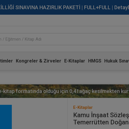
İĞİ SINAVINA HAZIRLIK PAKETİ | FULL+FULL | Detaylı Bi
timler
Kongreler & Zirveler
E-Kitaplar
HMGS
Hukuk Sınav
 e-kitap formatında olduğu için
0,41
ağaç kesilmekten kurt
E-Kitaplar
Kamu İnşaat Sözleşm
Temerrütten Doğan