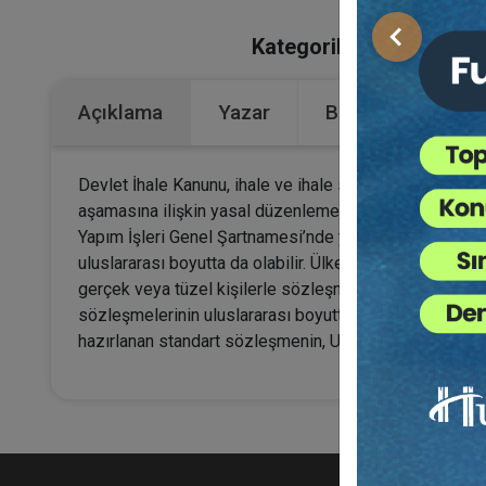
Kategoriler:
Bütün Hukuk
Önceki
Açıklama
Yazar
Bu Kitap İçin Kaç
Devlet İhale Kanunu, ihale ve ihale sonucu akdedilen
aşamasına ilişkin yasal düzenlemedir. İhale sonucu a
Yapım İşleri Genel Şartnamesi’nde yer almaktadır. Sözl
uluslararası boyutta da olabilir. Ülkelerin yapmak iste
gerçek veya tüzel kişilerle sözleşme akdedebilirler. Bu
sözleşmelerinin uluslararası boyutta akdedilmesi tara
hazırlanan standart sözleşmenin, Uluslararası Tip Söz