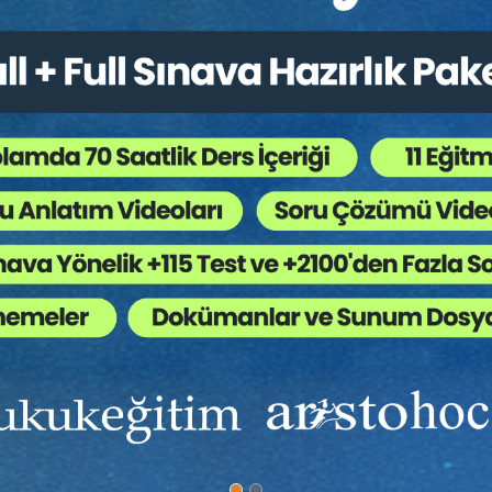
 Kitapları
,
Kongreler / Sempozyumlar
,
Borçlar Huk
 Ağaç Kesiliyor ?
 sözleşmenin uygulanması, sona ermesi ve tasfiye aşamasında da
kdedilen sözleşmeye bağlanan hukuki ilişkinin düzenlenmesine yö
eşmenin taraflarından birisinin devlet olduğu ihale sonucu akdedi
dikleri büyük inşaat projelerine yetecek teknolojik ve maddi imkâ
 kişiler aynı sözleşmenin tarafları olarak bir araya gelirler ve bi
flar arasında uygulanacak hükümler ve şartlar bakımından yeknes
leşme’nin gereğini doğurmuştur.