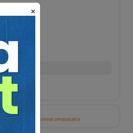
×
 ÖZDEMİR
L
nize herhangi bir teslimat olmayacaktır.