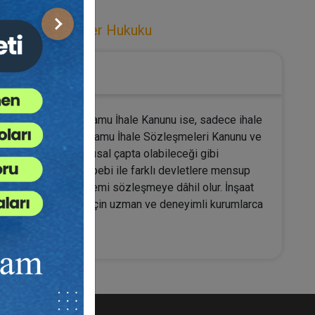
uku
,
Sözleşmeler Hukuku
Sonraki
 uygulanmaktadır. Kamu İhale Kanunu ise, sadece ihale
nelik esaslar ise, Kamu İhale Sözleşmeleri Kanunu ve
len sözleşmeler ulusal çapta olabileceği gibi
nlarının olmaması sebebi ile farklı devletlere mensup
rden fazla hukuk sistemi sözleşmeye dâhil olur. İnşaat
aklığın sağlanması için uzman ve deneyimli kurumlarca