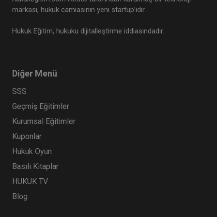
markası, hukuk camiasının yeni startup’ıdır.
Hukuk Eğitim, hukuku dijitalleştirme iddiasındadır.
Diğer Menü
SSS
Geçmiş Eğitimler
Kurumsal Eğitimler
Tazminat Hukuku - III. Borçlar Hukuku Kongresi -
IV. Oturum Video Kaydı
Kuponlar
360 TL
Sepete Ekle
Hukuk Oyun
Basılı Kitaplar
HUKUK TV
Tüketici Hukuku Enstitüsü
Blog