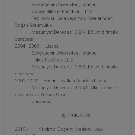
Bahçeşehir Üniversitesi, İstanbul
Sosyal Bilimler Enstitüsü, LL.M.
Tez Konusu: Bina veya Yapı Eserlerinden
Doğan Sorumluluk
Tüketici Hukuku Enstitüsü
Mezuniyet Derecesi: 3.8/4, Bölüm birincilik
derecesi
2004–2009 Lisans
Bahçeşehir Üniversitesi, İstanbul
Hukuk Fakültesi, LL.B.
Mezuniyet Derecesi: 3.8/4, Bölüm birincilik
derecesi
2001- 2004 Hasan Polatkan Anadolu Lisesi
Mezuniyet Derecesi: 4.95/5, Okul birincilik
derecesi ve Yüksek Onur
derecesi
Sözleşmeler Hukuku - 1 - IV. Borçlar Hukuku
Kongresi - VII. Oturum
İŞ TECRÜBESİ
360 TL
Sepete Ekle
2015 - Yardımcı Doçent, Medeni Hukuk