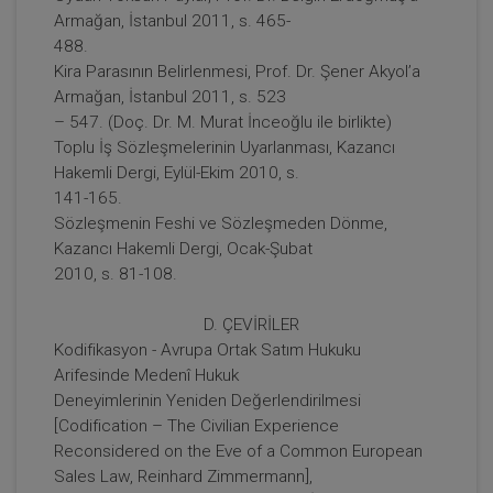
Armağan, İstanbul 2011, s. 465-
488.
Borçların İfası ve İfa Edilmemesi - III. Borçlar
Kira Parasının Belirlenmesi, Prof. Dr. Şener Akyol’a
Hukuku Kongresi - IX. Oturum Video Kaydı
Armağan, İstanbul 2011, s. 523
– 547. (Doç. Dr. M. Murat İnceoğlu ile birlikte)
360 TL
Sepete Ekle
Toplu İş Sözleşmelerinin Uyarlanması, Kazancı
Hakemli Dergi, Eylül-Ekim 2010, s.
141-165.
Sözleşmenin Feshi ve Sözleşmeden Dönme,
Tüketici Hukuku Enstitüsü
Kazancı Hakemli Dergi, Ocak-Şubat
2010, s. 81-108.
D. ÇEVİRİLER
Kodifikasyon - Avrupa Ortak Satım Hukuku
Arifesinde Medenî Hukuk
Deneyimlerinin Yeniden Değerlendirilmesi
[Codification – The Civilian Experience
Reconsidered on the Eve of a Common European
Sales Law, Reinhard Zimmermann],