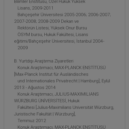
Bilimler Enstitüsü, Özel Hukuk Yüksek
Lisans, 2009-2011
Bahçeşehir Üniversitesi 2005-2006; 2006-2007;
2007-2008; 2008-2009 Dekan ve
Rektörün Listesi, Yüksek Onur Bursu
ÖSYM bursu, Hukuk Fakültesi, Lisans
eğitimi/Bahçeşehir Üniversitesi, İstanbul 2004-
2009
B. Yurtdışı Araştırma Ziyaretleri
Konuk Araştırmacı, MAX-PLANCK ENSTİTÜSÜ
Borçların İfası ve İfa Edilmemesi - IV. Borçlar
[Max-Planck Institut für Ausländisches
Hukuku Kongresi - V. Oturum
und Internationales Privatrecht | Hamburg], Eylül
360 TL
Sepete Ekle
2013 - Ağustos 2014
Konuk Araştırmacı, JULIUS-MAXIMILIANS
WÜRZBURG ÜNİVERSİTESİ, Hukuk
Fakültesi [Julius-Maximilians Universität Würzburg,
Tüketici Hukuku Enstitüsü
Juristische Fakultät | Würzburg],
Temmuz 2012
Konuk Araştırmacı, MAX-PLANCK ENSTİTÜSÜ