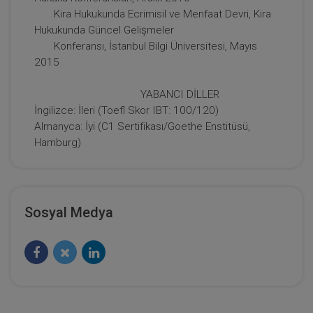
Kira Hukukunda Ecrimisil ve Menfaat Devri, Kira
360 TL
Sepete Ekle
Hukukunda Güncel Gelişmeler
Konferansı, İstanbul Bilgi Üniversitesi, Mayıs
2015
Tüketici Hukuku Enstitüsü
YABANCI DİLLER
İngilizce: İleri (Toefl Skor IBT: 100/120)
Almanyca: İyi (C1 Sertifikası/Goethe Enstitüsü,
Hamburg)
Sosyal Medya
Sorumluluk Hukuku - III. Borçlar Hukuku
Kongresi - V. Oturum Video Kaydı
360 TL
Sepete Ekle