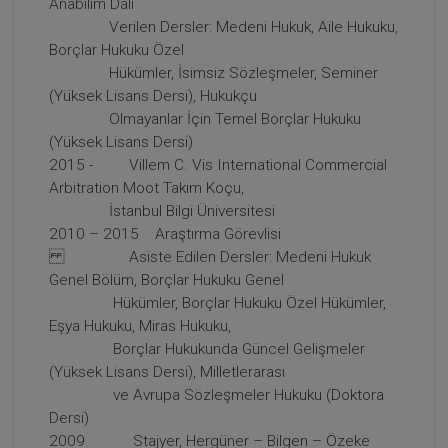
Anabilim Dalı
Verilen Dersler: Medeni Hukuk, Aile Hukuku,
Borçlar Hukuku Özel
Tüketici Hukuku Enstitüsü
Hükümler, İsimsiz Sözleşmeler, Seminer
(Yüksek Lisans Dersi), Hukukçu
Olmayanlar İçin Temel Borçlar Hukuku
(Yüksek Lisans Dersi)
2015 - Villem C. Vis International Commercial
Arbitration Moot Takım Koçu,
İstanbul Bilgi Üniversitesi
2010 – 2015 Araştırma Görevlisi
Asiste Edilen Dersler: Medeni Hukuk
Genel Bölüm, Borçlar Hukuku Genel
Hükümler, Borçlar Hukuku Özel Hükümler,
Taşınmaz Hukuku - IV. Borçlar Hukuku Kongresi
Eşya Hukuku, Miras Hukuku,
- VI. Oturum
Borçlar Hukukunda Güncel Gelişmeler
360 TL
Sepete Ekle
(Yüksek Lisans Dersi), Milletlerarası
ve Avrupa Sözleşmeler Hukuku (Doktora
Dersi)
2009 Stajyer, Hergüner – Bilgen – Özeke