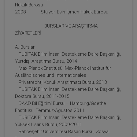
Tüketici Hukuku Enstitüsü
Hukuk Bürosu
2008 Stajyer, Esin-İşmen Hukuk Bürosu
BURSLAR VE ARAŞTIRMA
ZİYARETLERİ
A. Burslar
TÜBİTAK Bilim İnsanı Destekleme Daire Başkanlığı,
Yurtdışı Araştırma Bursu, 2014
Max Planck Enstitüsü [Max-Planck Institut für
Ausländisches und Internationales
Privatrecht] Konuk Araştırmacı Bursu, 2013
Tazminat Hukuku - IV. Borçlar Hukuku Kongresi -
TÜBİTAK Bilim İnsanı Destekleme Daire Başkanlığı,
IV. Oturum
Doktora Bursu, 2011-2015
360 TL
Sepete Ekle
DAAD Dil Eğitimi Bursu – Hamburg/Goethe
Enstitüsü, Temmuz-Ağustos 2011
TÜBİTAK Bilim İnsanı Destekleme Daire Başkanlığı,
Yüksek Lisans Bursu, 2009-2011
Tüketici Hukuku Enstitüsü
Bahçeşehir Üniversitesi Başarı Bursu, Sosyal