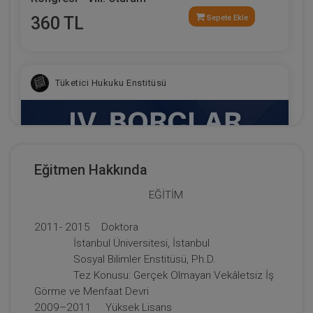
360 TL
Sepete Ekle
Tüketici Hukuku Enstitüsü
Eğitmen Hakkında
EĞİTİM
2011- 2015 Doktora
İstanbul Üniversitesi, İstanbul
Sosyal Bilimler Enstitüsü, Ph.D.
IV. Borçlar Hukuku Kongresi Tüm Oturumlar (8
Tez Konusu: Gerçek Olmayan Vekâletsiz İş
Oturum)
Görme ve Menfaat Devri
2009–2011 Yüksek Lisans
2160 TL
Sepete Ekle