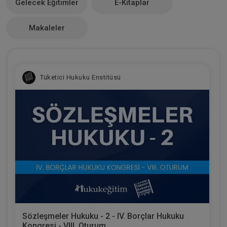
Gelecek Eğitimler
E-Kitaplar
0
Makaleler
Tüketici Hukuku Enstitüsü
Sözleşmeler Hukuku - 2 - IV. Borçlar Hukuku
Kongresi - VIII. Oturum