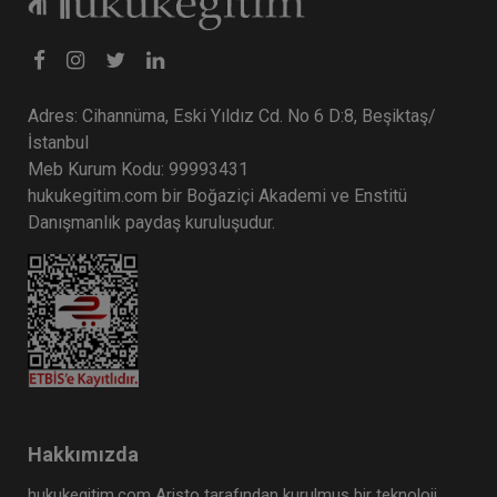
Tüketici Hukuku Enstitüsü
Adres: Cihannüma, Eski Yıldız Cd. No 6 D:8, Beşiktaş/
İstanbul
Meb Kurum Kodu: 99993431
hukukegitim.com bir Boğaziçi Akademi ve Enstitü
Danışmanlık paydaş kuruluşudur.
Taşınmaz Hukuku - 1 - III. Borçlar Hukuku
Kongresi - VI. Oturum Video Kaydı
360 TL
Sepete Ekle
Hakkımızda
Tüketici Hukuku Enstitüsü
hukukegitim.com Aristo tarafından kurulmuş bir teknoloji