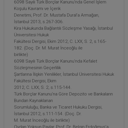
6098 Sayılı Türk Borçlar Kanunu’nda Genel İşlem
Koşulu Kavramı ve İçerik
Denetimi, Prof. Dr. Mustafa Dural’a Armağan,
İstanbul 2013, s.267-306.
Kira Hukukunda Bağlantılı Sözleşme Yasağı, İstanbul
Sözleşmeler Hukuku - 2 - III. Borçlar Hukuku
Üniversitesi Hukuk
Kongresi - XI. Oturum Video Kaydı
Fakültesi Dergisi, Ekim 2012, C. LXX, S. 2, s.165-
360 TL
Sepete Ekle
182. (Doç. Dr. M. Murat İnceoğlu ile
birlikte)
6098 Sayılı Türk Borçlar Kanunu’nda Kefalet
Sözleşmesinin Geçerlilik
Tüketici Hukuku Enstitüsü
Şartlarına İlişkin Yenilikler, İstanbul Üniversitesi Hukuk
Fakültesi Dergisi, Ekim
2012, C. LXX, S. 2, s.115-144.
Türk Borçlar Kanunu’na Göre Depozito ve Bankaların
Bundan Kaynaklanan
Sorumluluğu, Banka ve Ticaret Hukuku Dergisi,
İstanbul 2012, s.111-154. (Doç. Dr.
M. Murat İnceoğlu ile birlikte)
Oydan Yoksun Paylar, Prof. Dr. Belgin Erdoğmuş’a