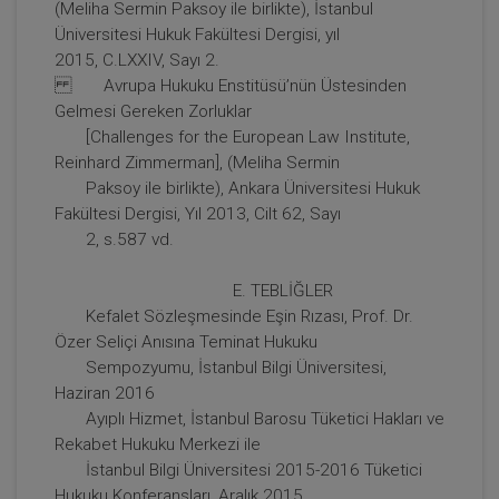
(Meliha Sermin Paksoy ile birlikte), İstanbul
Sözleşmeler Hukuku - 1 - III. Borçlar Hukuku
Üniversitesi Hukuk Fakültesi Dergisi, yıl
Kongresi - X. Oturum Video Kaydı
2015, C.LXXIV, Sayı 2.
360 TL
Sepete Ekle
Avrupa Hukuku Enstitüsü’nün Üstesinden
Gelmesi Gereken Zorluklar
[Challenges for the European Law Institute,
Reinhard Zimmerman], (Meliha Sermin
Tüketici Hukuku Enstitüsü
Paksoy ile birlikte), Ankara Üniversitesi Hukuk
Fakültesi Dergisi, Yıl 2013, Cilt 62, Sayı
2, s.587 vd.
E. TEBLİĞLER
Kefalet Sözleşmesinde Eşin Rızası, Prof. Dr.
Özer Seliçi Anısına Teminat Hukuku
Sempozyumu, İstanbul Bilgi Üniversitesi,
Haziran 2016
Ayıplı Hizmet, İstanbul Barosu Tüketici Hakları ve
Rekabet Hukuku Merkezi ile
İstanbul Bilgi Üniversitesi 2015-2016 Tüketici
Taşınmaz Hukuku - 2 - III. Borçlar Hukuku
Hukuku Konferansları, Aralık 2015
Kongresi - VII. Oturum Video Kaydı