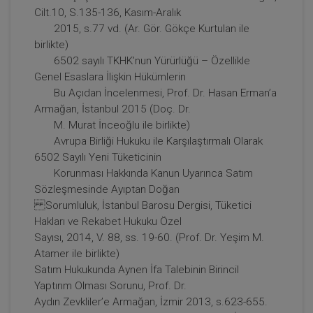
Cilt.10, S.135-136, Kasım-Aralık
2015, s.77 vd. (Ar. Gör. Gökçe Kurtulan ile
birlikte)
6502 sayılı TKHK’nun Yürürlüğü – Özellikle
Genel Esaslara İlişkin Hükümlerin
Bu Açıdan İncelenmesi, Prof. Dr. Hasan Erman’a
Sorumluluk Hukuku - IV. Borçlar Hukuku
Armağan, İstanbul 2015 (Doç. Dr.
Kongresi - III. Oturum
M. Murat İnceoğlu ile birlikte)
360 TL
Sepete Ekle
Avrupa Birliği Hukuku ile Karşılaştırmalı Olarak
6502 Sayılı Yeni Tüketicinin
Korunması Hakkında Kanun Uyarınca Satım
Sözleşmesinde Ayıptan Doğan
Tüketici Hukuku Enstitüsü
Sorumluluk, İstanbul Barosu Dergisi, Tüketici
Hakları ve Rekabet Hukuku Özel
Sayısı, 2014, V. 88, ss. 19-60. (Prof. Dr. Yeşim M.
Atamer ile birlikte)
Satım Hukukunda Aynen İfa Talebinin Birincil
Yaptırım Olması Sorunu, Prof. Dr.
Aydın Zevkliler’e Armağan, İzmir 2013, s.623-655.