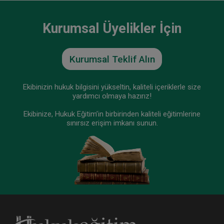
Kurumsal Üyelikler İçin
Tüketici Hukuku Enstitüsü
Kurumsal Teklif Alın
Ekibinizin hukuk bilgisini yükseltin, kaliteli içeriklerle size
yardımcı olmaya hazırız!
Ekibinize, Hukuk Eğitim’in birbirinden kaliteli eğitimlerine
sınırsız erişim imkanı sunun.
Devir ve Temlik - III. Borçlar Hukuku Kongresi -
VIII. Oturum Video Kaydı
360 TL
Sepete Ekle