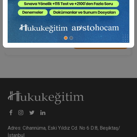
Eser Sözleşmelerinden Kaynaklı Nitelikli
Hesaplamalar (2 Eğitmen - 3 Video)
6000 TL
Sepete Ekle
Adres: Cihannüma, Eski Yıldız Cd. No 6 D:8, Beşiktaş/
İstanbul