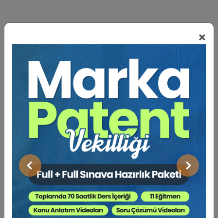
×
BENZER VIDEO EĞITIMLER
Video Eğitim Abonesi Ol: Sadece 5490 TL / Yıllık
Hukuk Eğitim
Önceki
Sonraki