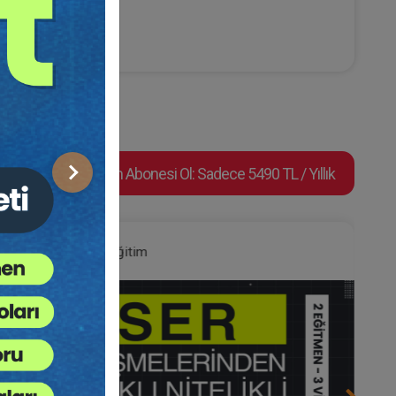
Video Eğitim Abonesi Ol: Sadece 5490 TL / Yıllık
Sonraki
Hukuk Eğitim