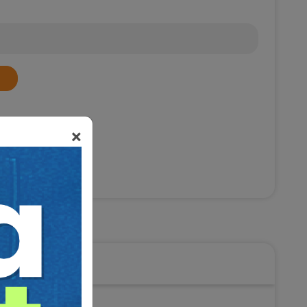
×
ukuku