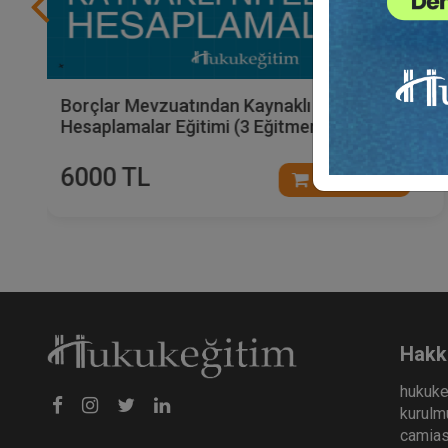
Borçlar Mevzuatından Kaynaklı Nitelikli
Hesaplamalar Eğitimi (3 Eğitmen - 4 Video)
6000 TL
Sepete Ekle
Hakk
hukuke
kurulmu
camiası