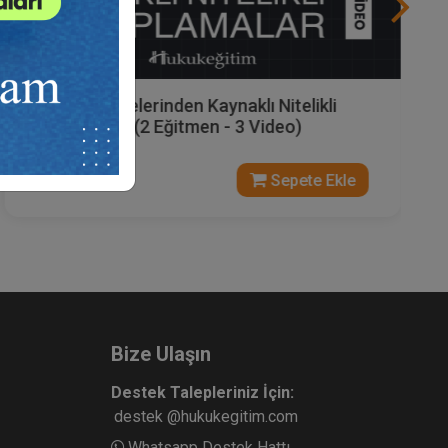
Eser Sözleşmelerinden Kaynaklı Nitelikli
Hesaplamalar (2 Eğitmen - 3 Video)
6000 TL
Sepete Ekle
Bize Ulaşın
Destek Talepleriniz İçin:
destek @hukukegitim.com
Whatsapp Destek Hattı