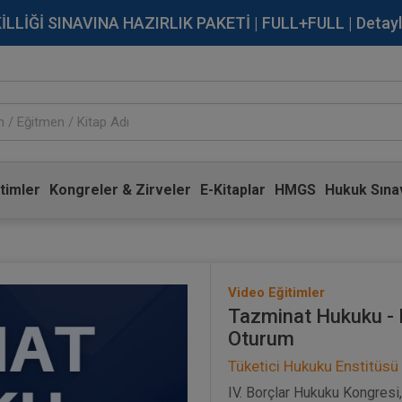
İĞİ SINAVINA HAZIRLIK PAKETİ | FULL+FULL | Detaylı Bi
timler
Kongreler & Zirveler
E-Kitaplar
HMGS
Hukuk Sınav
Video Eğitimler
Tazminat Hukuku - I
Oturum
Tüketici Hukuku Enstitüsü
IV. Borçlar Hukuku Kongresi,