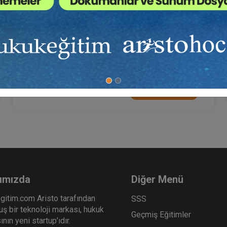
İcra Ve İflas Mevzuatından Kaynaklı Nitelikli
Hesaplamalar Eğitimi (2 Eğitmen - 4 Video)
6000 TL
Sepete Ekle
ımızda
Diğer Menü
gitim.com Aristo tarafından
SSS
ş bir teknoloji markası, hukuk
Geçmiş Eğitimler
nın yeni startup’ıdır.