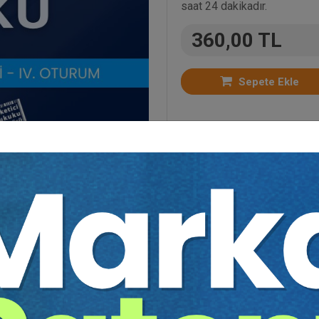
saat 24 dakikadır.
360,00 TL
Sepete Ekle
oriler:
Bütün Video Eğitimler
,
Kongreler
,
Borçlar H