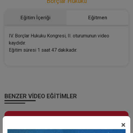
Borçlar Hukuku
Eğitim İçeriği
Eğitmen
IV. Borçlar Hukuku Kongresi, II. oturumunun video
kaydıdır.
Eğitim süresi 1 saat 47 dakikadır.
BENZER VIDEO EĞITIMLER
Video Eğitim Abonesi Ol: Sadece 5490 TL / Yıllık
×