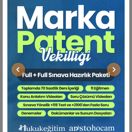
Hukuk Eğitim
Önceki
Sonraki
Borçlar Mevzuatından Kaynaklı Nitelikli
Hesaplamalar Eğitimi (3 Eğitmen - 4 Video)
6000 TL
Sepete Ekle