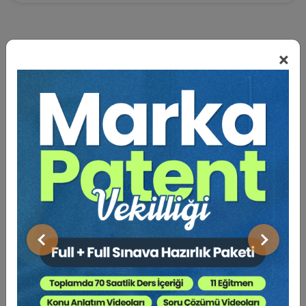
×
BENZER VIDEO EĞITIMLER
Video Eğitim Abonesi Ol: Sadece 5490 TL / Yıllık
Hukuk Eğitim
Önceki
Sonraki