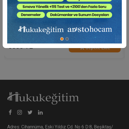
Borçlar Mevzuatından Kaynaklı Nitelikli
Hesaplamalar Eğitimi (3 Eğitmen - 4 Video)
6000 TL
Sepete Ekle
Adres: Cihannüma, Eski Yıldız Cd. No 6 D:8, Beşiktaş/