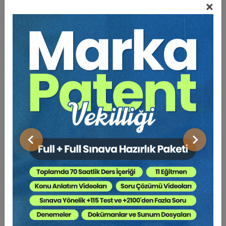
×
Bu Kitap İçin Kaç Ağaç
Kesiliyor ?
Bu kitap, tüketici davaları ve ilgili Mevzuat,
uygulamadan örneklerle pratikte kolaylık sağlanması
için hazırlanmıştır. Çalışma alanı ve konular çok geniş
olduğu için genel bilgilerle, usul ve yargılama
araştırılmıştır.
Tüketici dikkatli olmalıdır, haklarını ve sorumluluğunu
Önceki
Sonraki
bilmelidir. Bilinçli ve iyi niyetli olmalıdır, karşısındaki
satıcıyı da zor durumda bırakmamalıdır.
Alt Başlıklar:
- Usul ve Uygulama (Konulara Göre Tasniflenmiş)
- Örnek Dilekçeler - Bilirkişi Raporları