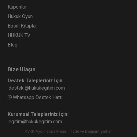
Kuponlar
Hukuk Oyun
Basılı Kitaplar
HUKUK TV
Blog
Bize Ulaşın
Destek Talepleriniz İçin:
destek @hukukegitim.com
Whatsapp Destek Hattı
Kurumsal Talepleriniz İçin:
egitim@hukukegitim.com
KVKK Aydınlatma Metni
İade ve Değişim Şartları