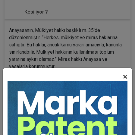
Kesiliyor ?
Anayasanın, Mülkiyet hakkı başlıklı m. 35'de
düzenlenmiştir. “Herkes, mülkiyet ve miras haklarına
sahiptir. Bu haklar, ancak kamu yararı amacıyla, kanunla
sınırlanabilir. Mülkiyet hakkının kullanılması toplum
yararına aykırı olamaz.” Miras hakkı Anayasa ve
yasalarla korunmuştur.
×
4721 sy. TMK. nın 495-682 maddeleri sıralı olarak
yüksek yargı kararlarıyla araştırılmıştır.
TMK'nun 495 ve devamı maddelerinde, düzenlenen
Miras Hukukundan (terekeden) doğan hak bir alacak
hakkı olmayıp ayni nitelikte bir haktır. TMK'nun 641.
maddesine göre, mirasçılar, tereke borçlarından