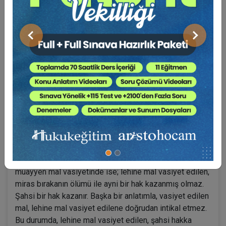
müteselsilen sorumludur.
Önceki
Sonraki
Kural olarak, muris, ölüme bağlı tasarruf ile mirasçı
atayabilir veya muayyen mal vasiyetinde bulunabilir
(TMK.md; 516-517-519) TMK'nun 599/3 maddesi
uyarınca atanmış mirasçılar, mirası, miras bırakanın
ölümü ile kazanırlar.
Bu kişiler Sulh Hukuk Mahkemesi tarafından kendilerine
mirasçılık belgesi verilmesi ile vasiyetname konusu
hakkın kendi adlarına geçirilmesini sağlayabilirler (Tapu
Tüzüğü m.21). Ancak, TMK'nun 517.maddesi uyarınca;
muayyen mal vasiyetinde ise; lehine mal vasiyet edilen,
miras bırakanın ölümü ile ayni bir hak kazanmış olmaz.
Şahsi bir hak kazanır. Başka bir anlatımla, vasiyet edilen
mal, lehine mal vasiyet edilene doğrudan intikal etmez.
Bu durumda, lehine mal vasiyet edilen, şahsi hakka