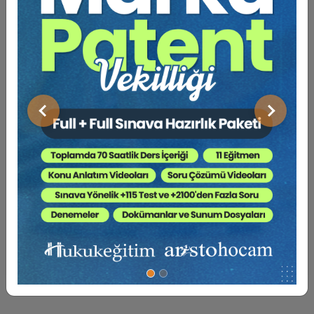
Önceki
Sonraki
Sertifika
Tekrar İzle
Ekli Dosya
19-20-21 Kasım 2026
XIV. TÜKETİCİ HUKUKU KONGRESİ (Erken Kayıt
İndirimli)
1000 TL
Sepete Ekle
750 TL