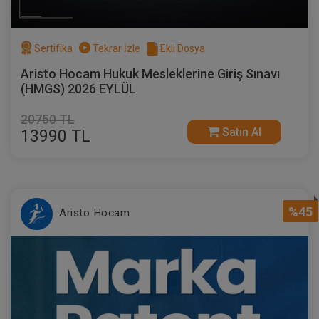
Sertifika
Tekrar İzle
Ekli Dosya
Aristo Hocam Hukuk Mesleklerine Giriş Sınavı
(HMGS) 2026 EYLÜL
20750 TL
Satın Al
13990 TL
%45
Aristo Hocam