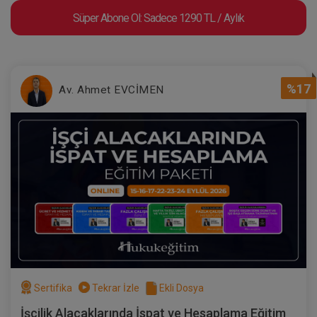
Süper Abone Ol: Sadece 1290 TL / Aylık
%17
Av. Ahmet EVCİMEN
Sertifika
Tekrar İzle
Ekli Dosya
İşçilik Alacaklarında İspat ve Hesaplama Eğitim