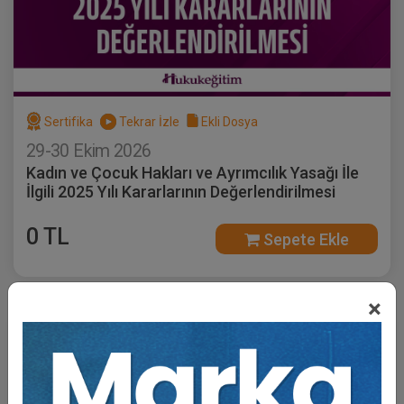
Sertifika
Tekrar İzle
Ekli Dosya
29-30 Ekim 2026
Kadın ve Çocuk Hakları ve Ayrımcılık Yasağı İle
İlgili 2025 Yılı Kararlarının Değerlendirilmesi
0 TL
Sepete Ekle
×
Tüketici Hukuku Enstitüsü