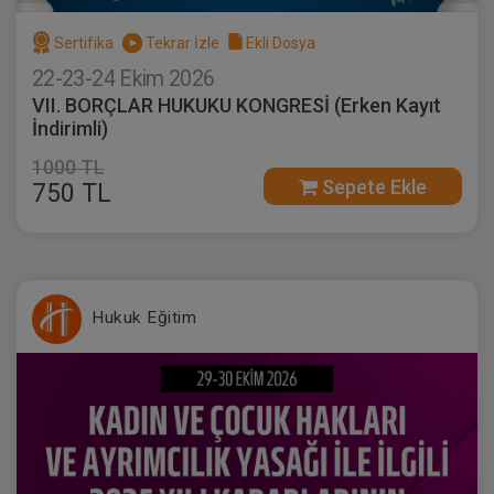
Sertifika
Tekrar İzle
Ekli Dosya
22-23-24 Ekim 2026
VII. BORÇLAR HUKUKU KONGRESİ (Erken Kayıt
İndirimli)
1000 TL
Sepete Ekle
750 TL
Hukuk Eğitim