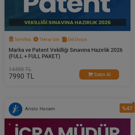
Sertifika
Tekrar İzle
Ekli Dosya
Marka ve Patent Vekilliği Sınavına Hazırlık 2026
(FULL + FULL PAKET)
14490 TL
Satın Al
7990 TL
%47
Aristo Hocam