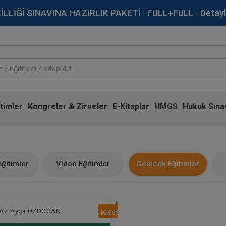
İĞİ SINAVINA HAZIRLIK PAKETİ | FULL+FULL | Detaylı Bi
timler
Kongreler & Zirveler
E-Kitaplar
HMGS
Hukuk Sınav
ğitimler
Video Eğitimler
Gelecek Eğitimler
Av. Ayça ÖZDOĞAN
%16,6666666666667