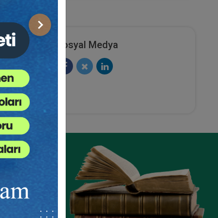
Sonraki
Sosyal Medya
n
010
e
r.
rde ve
 devam
ze
e