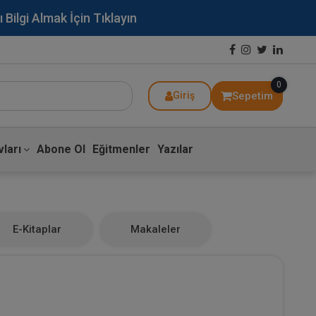
lgi Almak İçin Tıklayın
0
Sepetim
Giriş
ları
Abone Ol
Eğitmenler
Yazılar
E-Kitaplar
Makaleler