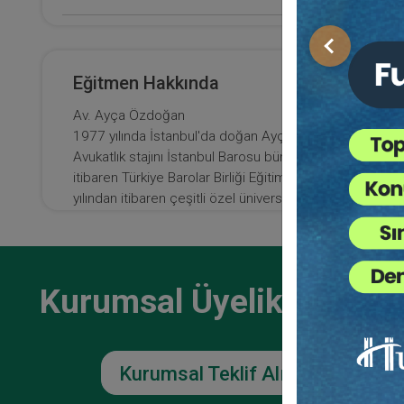
E-Kitap Alan Kişi Sayısı
Önceki
4458
Eğitmen Hakkında
Makale Sayısı
Av. Ayça Özdoğan
2
1977 yılında İstanbul'da doğan Ayça Özdoğan, İstanbul
Avukatlık stajını İstanbul Barosu bünyesinde tamamlamı
itibaren Türkiye Barolar Birliği Eğitim Merkezi’nde, 201
yılından itibaren çeşitli özel üniversitelerin sürekli eği
avukatlara “Aile Hukuku”, özellikle de “Yasal Mal Rejimin
2008 yılından itibaren Aile Mahkemelerinde yasal mal re
Özdoğan, Prof. Şükran Şıpka ile birlikte hazırladıkları “Eş
yayınlarda makaleleri yayınlanmıştır. Özellikle Aile Huk
Kurumsal Üyelikler İçin
etmektedir. Hukuki çalışmalarının yanı sıra; aile, kadın ve
Kurumsal Teklif Alın