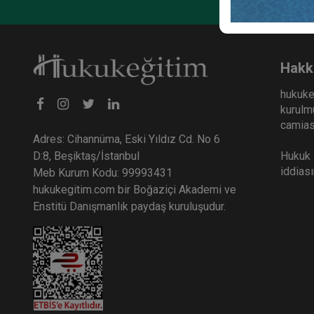
Hakk
hukuke
kurulmu
camiası
Adres: Cihannüma, Eski Yıldız Cd. No 6
Hukuk E
D:8, Beşiktaş/İstanbul
iddias
Meb Kurum Kodu: 99993431
hukukegitim.com bir Boğaziçi Akademi ve
Enstitü Danışmanlık paydaş kuruluşudur.