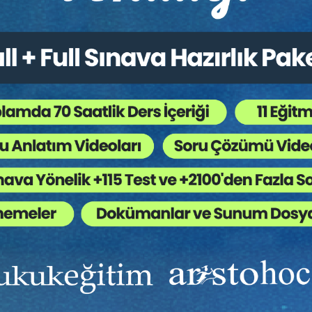
 Üniversitesi Hukuk Fakültesi’nden 1999 yılında mezun olmuştur.
ş ve 2000 yılından beri serbest avukatlık yapmaktadır. 2010 yılında
1 yılından itibaren İstanbul Barosu Staj Eğitim Merkezi’nde ve yine 2
tim merkezlerinde ve yine davet edildiği barolarda stajyer avukatlar v
in Tasfiyesi” konularında teori ve pratiğe dayalı eğitimler vermektedi
jiminin tasfiyesi konusunda hesap bilirkişisi olarak görev alan Ayça
ler Arasındaki Malvarlığı Davaları” adında bir kitabı ve çeşitli dergile
uku ile Miras Hukuku ile ilgilenmekte olup çalışmalarına bu alanlarda
Ekibinizin hukuk bilgisini yükseltin, kaliteli içeriklerle si
 çocuklarla ilgili çeşitli derneklerde faaliyetlerini sürdürmektedir.
yardımcı olmaya hazırız!
Ekibinize, Hukuk Eğitim’in birbirinden kaliteli eğitimlerin
sınırsız erişim imkanı sunun.