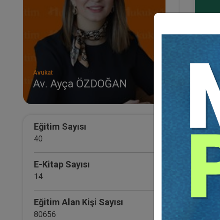
Avukat
Av. Ayça ÖZDOĞAN
Serti
Uygu
İleri
12 Sa
Eğitim Sayısı
12 EK
40
Eğitim 
600
E-Kitap Sayısı
500
14
Eğitim Alan Kişi Sayısı
80656