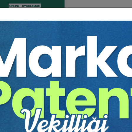
fika
Tekrar İzle
Ekli Dosya
lamalı BOŞANMA DAVALARI
 Sertifika Programı (4 Gün -
at) (Erken Kayıt İndirimli)
IM 2026
19:00 - 22:00
180
Tarihi
Eğitim Saati
Dakika
0 TL
Sepete Ekle
0 TL