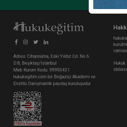
Şirke
Huku
Vide
36
Hakk
TL
hukuke
kurulmu
camiası
Adres: Cihannüma, Eski Yıldız Cd. No 6
Hukuk E
D:8, Beşiktaş/İstanbul
iddias
Meb Kurum Kodu: 99993431
hukukegitim.com bir Boğaziçi Akademi ve
Enstitü Danışmanlık paydaş kuruluşudur.
Ticar
Ticar
Otur