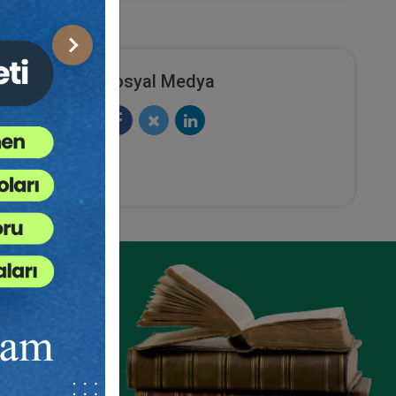
Sonraki
Sosyal Medya
icaret
Rekabet Hukuku - II. Ticaret
Oturum
Hukuku Kongresi - V. Oturum
Video Kaydı
ete Ekle
Sepete Ekle
360
TL
sü
Tüketici Hukuku Enstitüsü
ze
e