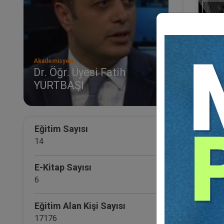
Akademisyen
Dr. Öğr. Üyesi Fatih
YURTBAŞI
II. 
Otur
Otur
21
TL
Eğitim Sayısı
14
E-Kitap Sayısı
6
Eğitim Alan Kişi Sayısı
17176