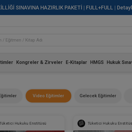
İĞİ SINAVINA HAZIRLIK PAKETİ | FULL+FULL | Detaylı Bi
timler
Kongreler & Zirveler
E-Kitaplar
HMGS
Hukuk Sınav
ğitimler
Video Eğitimler
Gelecek Eğitimler
Tüketici Hukuku Enstitüsü
Tüketici Hukuku Enstitü