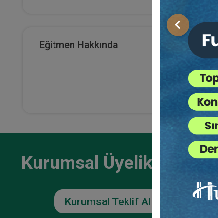
E-Kitap Alan Kişi Sayısı
Önceki
2934
Eğitmen Hakkında
Şirke
Makale Sayısı
Huku
Vide
0
36
TL
Kurumsal Üyelikler İçin
Kurumsal Teklif Alın