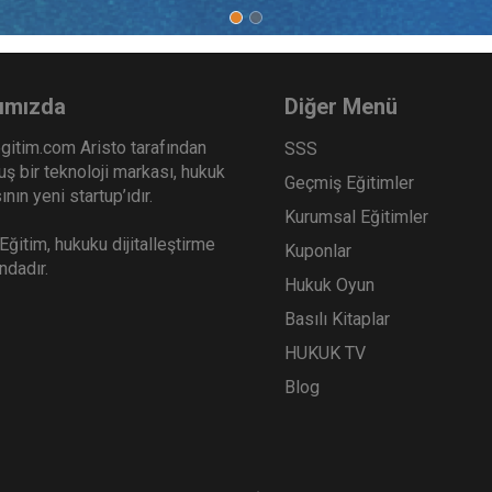
tler Hukuku - 2 - II. Ticaret
Ticari İşletme Hukuku - 2 -
ku Kongresi - VII. Oturum
Ticaret Hukuku Kongresi -
o Kaydı
Oturum Video Kaydı
Sepete Ekle
Sep
0
360
ımızda
Diğer Menü
TL
gitim.com Aristo tarafından
SSS
ş bir teknoloji markası, hukuk
Geçmiş Eğitimler
nın yeni startup’ıdır.
Kurumsal Eğitimler
Tüketici Hukuku Enstitüsü
Tüketici Hukuku Enstitü
ğitim, hukuku dijitalleştirme
Kuponlar
ındadır.
Hukuk Oyun
Basılı Kitaplar
HUKUK TV
Blog
i İşletme Hukuku - 1 - II.
Sigorta Hukuku - II. Ticar
et Hukuku Kongresi - I.
Hukuku Kongresi - IV. Ot
um Video Kaydı
Video Kaydı