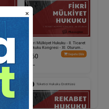
×
icaret
Fikri Mülkiyet Hukuku - II. Ticaret
urum
Hukuku Kongresi - XI. Oturum
Video Kaydı
ete Ekle
Sepete Ekle
360
TL
sü
Tüketici Hukuku Enstitüsü