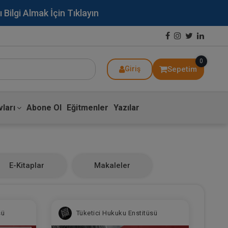
lgi Almak İçin Tıklayın
0
Sepetim
Giriş
ları
Abone Ol
Eğitmenler
Yazılar
E-Kitaplar
Makaleler
sü
Tüketici Hukuku Enstitüsü