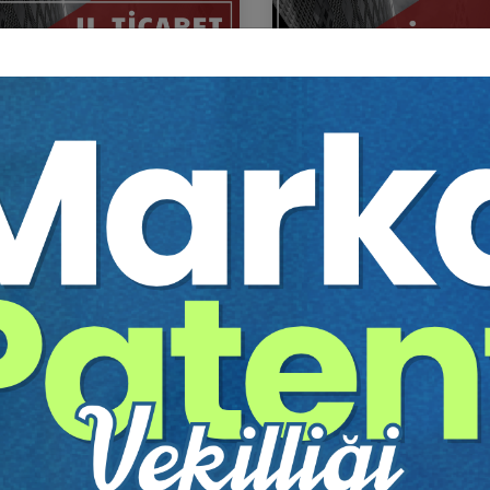
Ticaret Hukuku Kongresi Tüm
Şirketler Hukuku - 5 - II. T
umları Video Kaydı (11
Hukuku Kongresi - X. Ot
um)
Video Kaydı
Sepete Ekle
Sep
60
360
TL
Tüketici Hukuku Enstitüsü
Tüketici Hukuku Enstitü