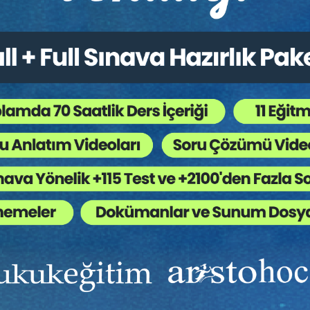
tler Hukuku - 4 - II. Ticaret
Şirketler Hukuku - 3 - II. T
ku Kongresi - IX. Oturum
Hukuku Kongresi - VIII. 
o Kaydı
Video Kaydı
Sepete Ekle
Sep
0
360
TL
Tüketici Hukuku Enstitüsü
Tüketici Hukuku Enstitü
Ekibinizin hukuk bilgisini yükseltin, kaliteli içeriklerle si
yardımcı olmaya hazırız!
Ekibinize, Hukuk Eğitim’in birbirinden kaliteli eğitimlerin
sınırsız erişim imkanı sunun.