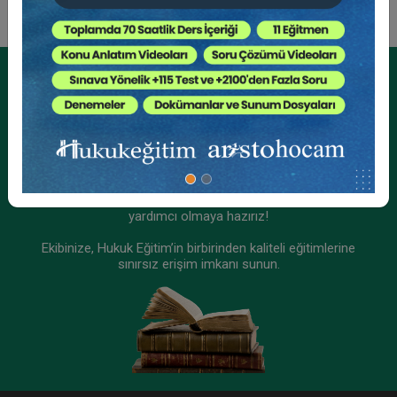
Tüketici Hukuku Enstitüsü
Kurumsal Üyelikler İçin
Kurumsal Teklif Alın
Ekibinizin hukuk bilgisini yükseltin, kaliteli içeriklerle size
yardımcı olmaya hazırız!
Ekibinize, Hukuk Eğitim’in birbirinden kaliteli eğitimlerine
sınırsız erişim imkanı sunun.
Miras Hukuku - 1 - IV. Medeni Hukuk Kongresi -
IX. Oturum
360 TL
Sepete Ekle