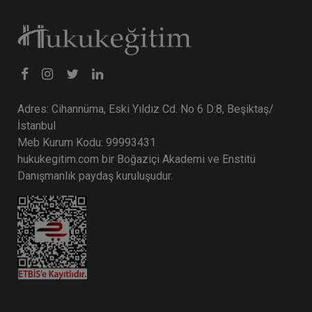
Tüketici Hukuku Enstitüsü
Adres: Cihannüma, Eski Yıldız Cd. No 6 D:8, Beşiktaş/
İstanbul
Meb Kurum Kodu: 99993431
hukukegitim.com bir Boğaziçi Akademi ve Enstitü
Danışmanlık paydaş kuruluşudur.
IV. Medeni Hukuk Kongresi - Tüm Oturumlar (11
Oturum)
2160 TL
Sepete Ekle