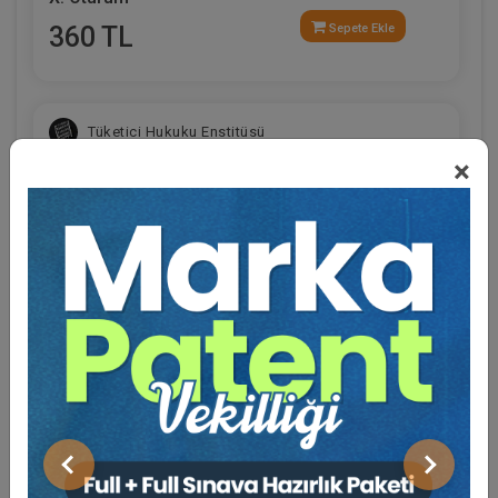
360 TL
Sepete Ekle
Tüketici Hukuku Enstitüsü
×
Eğitmen Hakkında
Sosyal Medya
Fütürist Hukuk - IV. Medeni Hukuk Kongresi - XI.
Oturum
Önceki
Sonraki
360 TL
Sepete Ekle