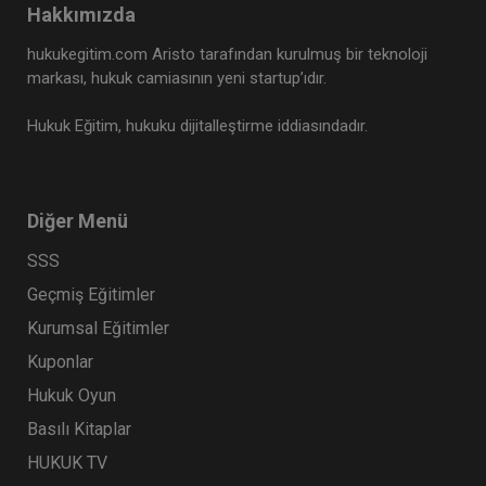
Hakkımızda
Tüketici Hukuku Enstitüsü
hukukegitim.com Aristo tarafından kurulmuş bir teknoloji
markası, hukuk camiasının yeni startup’ıdır.
Hukuk Eğitim, hukuku dijitalleştirme iddiasındadır.
Diğer Menü
SSS
Geçmiş Eğitimler
Kat Mülkiyeti ve Kentsel Dönüşüm Hukuku - IV.
Kurumsal Eğitimler
Medeni Hukuk Kongresi - VIII. Oturum
Kuponlar
360 TL
Sepete Ekle
Hukuk Oyun
Basılı Kitaplar
HUKUK TV
Tüketici Hukuku Enstitüsü