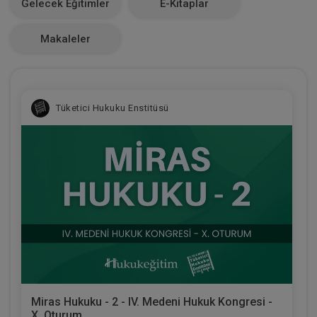
Gelecek Eğitimler
E-Kitaplar
0
Makaleler
Tüketici Hukuku Enstitüsü
Miras Hukuku - 2 - IV. Medeni Hukuk Kongresi -
X. Oturum